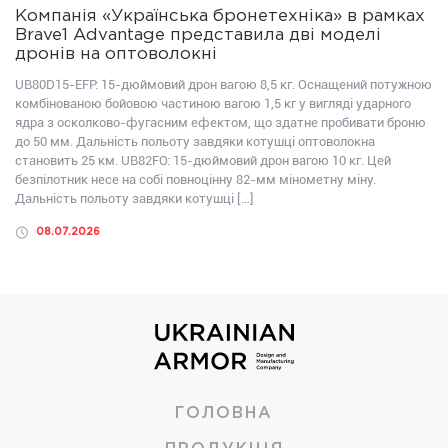
Компанія «Українська бронетехніка» в рамках
Brave1 Advantage представила дві моделі
дронів на оптоволокні
UB80D15-EFP: 15-дюймовий дрон вагою 8,5 кг. Оснащений потужною
комбінованою бойовою частиною вагою 1,5 кг у вигляді ударного
ядра з осколково-фугасним ефектом, що здатне пробивати броню
до 50 мм. Дальність польоту завдяки котушці оптоволокна
становить 25 км. UB82FО: 15-дюймовий дрон вагою 10 кг. Цей
безпілотник несе на собі повноцінну 82-мм мінометну міну.
Дальність польоту завдяки котушці […]
08.07.2026
ГОЛОВНА