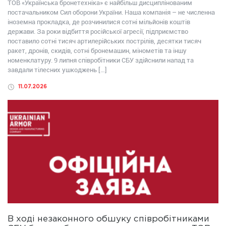
ТОВ «Українська бронетехніка» є найбільш дисциплінованим
постачальником Сил оборони України. Наша компанія – не численна
іноземна прокладка, де розчинилися сотні мільйонів коштів
держави. За роки відбиття російської агресії, підприємство
поставило сотні тисяч артилерійських пострілів, десятки тисяч
ракет, дронів, скидів, сотні бронемашин, мінометів та іншу
номенклатуру. 9 липня співробітники СБУ здійснили напад та
завдали тілесних ушкоджень […]
11.07.2026
В ході незаконного обшуку співробітниками