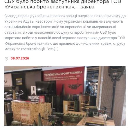
СБУ було побито заступника директора ТОВ
«Українська бронетехніка», – заява
Сьогодні вранці українські правоохоронці вчергове показали чому до
України не йдуть інвестори і чому українські компанії не залучають
сотні мільйонів євро інвестицій як європейські чи американські
стартапи. В ході незаконного обшуку співробітниками СБУ було
жорстоко побито у власній оселі першого заступника директора ТОВ
«Українська бронетехніка», що призвело до численних травм, струсу
мозку та госпіталізації. Все […]
09.07.2026