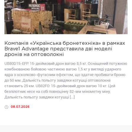
Компанія «Українська бронетехніка» в рамках
Brave1 Advantage представила дві моделі
дронів на оптоволокні
UB80D15-EFP: 15-дюймовий дрон вагою 8,5 кг. Оснащений потужною
комбінованою бойовою частиною вагою 1,5 кг у вигляді ударного
ядра з осколково-фугасним ефектом, що здатне пробивати броню
до 50 мм. Дальність польоту завдяки котушці оптоволокна
становить 25 км. UB82FО: 15-дюймовий дрон вагою 10 кг. Цей
безпілотник несе на собі повноцінну 82-мм мінометну міну.
Дальність польоту завдяки котушці […]
08.07.2026