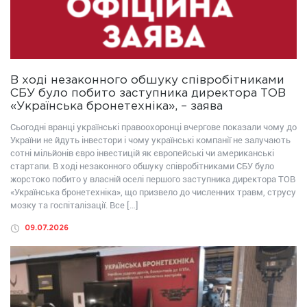
В ході незаконного обшуку співробітниками
СБУ було побито заступника директора ТОВ
«Українська бронетехніка», – заява
Сьогодні вранці українські правоохоронці вчергове показали чому до
України не йдуть інвестори і чому українські компанії не залучають
сотні мільйонів євро інвестицій як європейські чи американські
стартапи. В ході незаконного обшуку співробітниками СБУ було
жорстоко побито у власній оселі першого заступника директора ТОВ
«Українська бронетехніка», що призвело до численних травм, струсу
мозку та госпіталізації. Все […]
09.07.2026