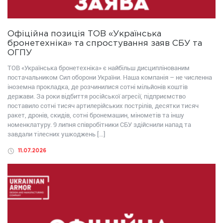
Офіційна позиція ТОВ «Українська
бронетехніка» та спростування заяв СБУ та
ОГПУ
ТОВ «Українська бронетехніка» є найбільш дисциплінованим
постачальником Сил оборони України. Наша компанія – не численна
іноземна прокладка, де розчинилися сотні мільйонів коштів
держави. За роки відбиття російської агресії, підприємство
поставило сотні тисяч артилерійських пострілів, десятки тисяч
ракет, дронів, скидів, сотні бронемашин, мінометів та іншу
номенклатуру. 9 липня співробітники СБУ здійснили напад та
завдали тілесних ушкоджень […]
11.07.2026