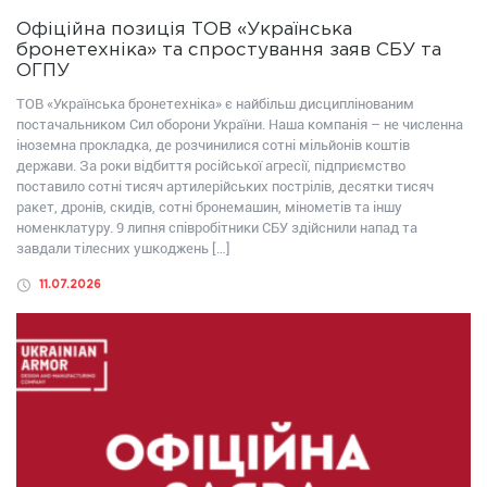
Офіційна позиція ТОВ «Українська
бронетехніка» та спростування заяв СБУ та
ОГПУ
ТОВ «Українська бронетехніка» є найбільш дисциплінованим
постачальником Сил оборони України. Наша компанія – не численна
іноземна прокладка, де розчинилися сотні мільйонів коштів
держави. За роки відбиття російської агресії, підприємство
поставило сотні тисяч артилерійських пострілів, десятки тисяч
ракет, дронів, скидів, сотні бронемашин, мінометів та іншу
номенклатуру. 9 липня співробітники СБУ здійснили напад та
завдали тілесних ушкоджень […]
11.07.2026