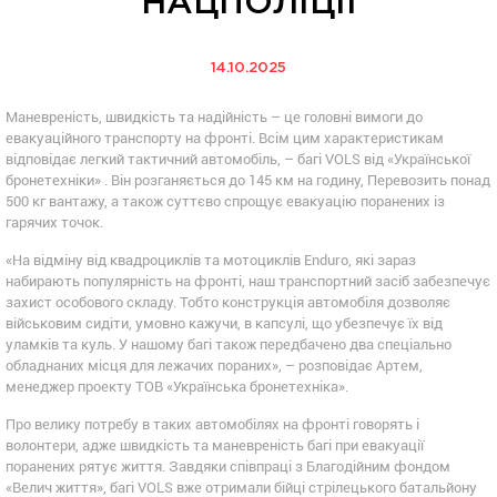
НАЦПОЛІЦІЇ
14.10.2025
Маневреність, швидкість та надійність – це головні вимоги до
евакуаційного транспорту на фронті. Всім цим характеристикам
відповідає легкий тактичний автомобіль, – багі VOLS від «Української
бронетехніки» . Він розганяється до 145 км на годину, Перевозить понад
500 кг вантажу, а також суттєво спрощує евакуацію поранених із
гарячих точок.
«На відміну від квадроциклів та мотоциклів Enduro, які зараз
набирають популярність на фронті, наш транспортний засіб забезпечує
захист особового складу. Тобто конструкція автомобіля дозволяє
військовим сидіти, умовно кажучи, в капсулі, що убезпечує їх від
уламків та куль. У нашому багі також передбачено два спеціально
обладнаних місця для лежачих пораних», – розповідає Артем,
менеджер проекту ТОВ «Українська бронетехніка».
Про велику потребу в таких автомобілях на фронті говорять і
волонтери, адже швидкість та маневреність багі при евакуації
поранених рятує життя. Завдяки співпраці з Благодійним фондом
«Велич життя», багі VOLS вже отримали бійці стрілецького батальйону