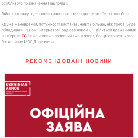
особливого призначення Нацполіції.
Військові кажуть, – такий транспорт точно допоможе їм на полі бою.
«Дуже маневрений, потужності вистачає, навіть більше, ніж треба. Буде
обладнаний РЕБом, інтернетом, радіозв’язком», – ділиться враженнями
в інтервʼю
ТСН
військовий з позивний «Фантазер», боєць стрілецького
батальйону МВС Донеччини.
РЕКОМЕНДОВАНІ НОВИНИ