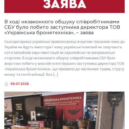
В ході незаконного обшуку співробітниками
СБУ було побито заступника директора ТОВ
«Українська бронетехніка», – заява
Сьогодні вранці українські правоохоронці вчергове показали чому до
України не йдуть інвестори і чому українські компанії не залучають
сотні мільйонів євро інвестицій як європейські чи американські
стартапи. В ході незаконного обшуку співробітниками СБУ було
жорстоко побито у власній оселі першого заступника директора ТОВ
«Українська бронетехніка», що призвело до численних травм, струсу
мозку та госпіталізації. Все […]
09.07.2026