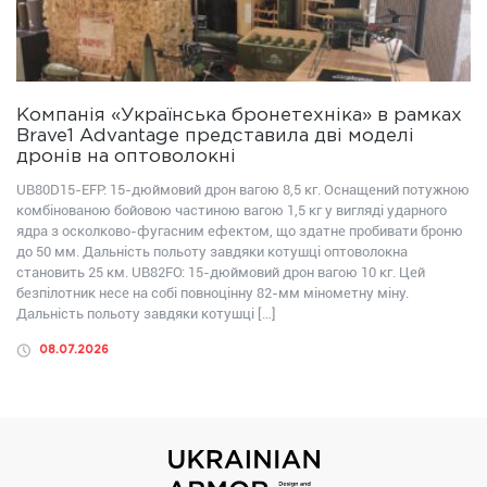
Компанія «Українська бронетехніка» в рамках
Brave1 Advantage представила дві моделі
дронів на оптоволокні
UB80D15-EFP: 15-дюймовий дрон вагою 8,5 кг. Оснащений потужною
комбінованою бойовою частиною вагою 1,5 кг у вигляді ударного
ядра з осколково-фугасним ефектом, що здатне пробивати броню
до 50 мм. Дальність польоту завдяки котушці оптоволокна
становить 25 км. UB82FО: 15-дюймовий дрон вагою 10 кг. Цей
безпілотник несе на собі повноцінну 82-мм мінометну міну.
Дальність польоту завдяки котушці […]
08.07.2026