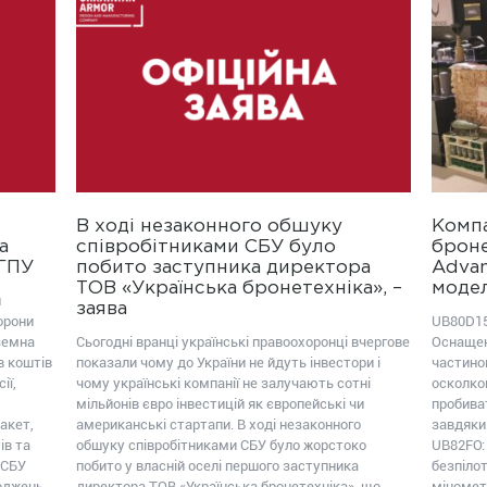
В ході незаконного обшуку
Компа
а
співробітниками СБУ було
броне
ОГПУ
побито заступника директора
Advan
ТОВ «Українська бронетехніка», –
модел
ш
заява
орони
UB80D15
земна
Сьогодні вранці українські правоохоронці вчергове
Оснащен
в коштів
показали чому до України не йдуть інвестори і
частиною
ії,
чому українські компанії не залучають сотні
осколко
мільйонів євро інвестицій як європейські чи
пробива
акет,
американські стартапи. В ході незаконного
завдяки
ів та
обшуку співробітниками СБУ було жорстоко
UB82FО:
 СБУ
побито у власній оселі першого заступника
безпілот
коджень
директора ТОВ «Українська бронетехніка», що
міномет