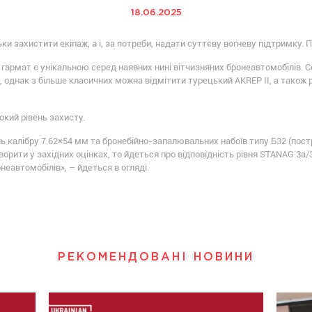
18.06.2025
ки захистити екіпаж, а і, за потреби, надати суттєву вогневу підтримку. 
армат є унікальною серед наявних нині вітчизняних бронеавтомобілів. Се
однак з більше класичних можна відмітити турецький AKREP II, а також
окий рівень захисту.
 калібру 7.62×54 мм та бронебійно-запалювальних набоїв типу Б32 (пострі
рити у західних оцінках, то йдеться про відповідність рівня STANAG 3a/
неавтомобілів», – йдеться в огляді.
РЕКОМЕНДОВАНІ НОВИНИ