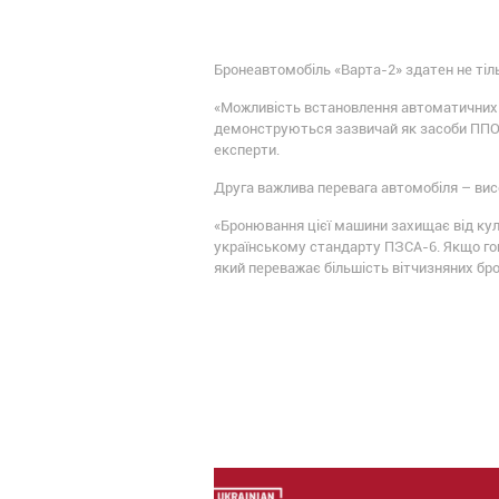
Бронеавтомобіль «Варта-2» здатен не тіль
«Можливість встановлення автоматичних г
демонструються зазвичай як засоби ППО, 
експерти.
Друга важлива перевага автомобіля – вис
«Бронювання цієї машини захищає від куль
українському стандарту ПЗСА-6. Якщо гово
який переважає більшість вітчизняних бро