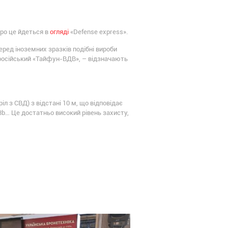
Про це йдеться в
огляді
«Defense express».
ред іноземних зразків подібні вироби
 російський «Тайфун-ВДВ», – відзначають
л з СВД) з відстані 10 м, що відповідає
3b… Це достатньо високий рівень захисту,