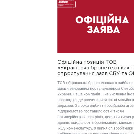
Офіційна позиція ТОВ
«Українська бронетехніка» т
спростування заяв СБУ та 
ТОВ «Українська бронетехніка» є найбіль
дисциплінованим постачальником Сил об
України. Наша компанія – не численна іно
прокладка, де розчинилися сотні мільйоні
держави. За роки відбиття російської агрес
підприємство поставило сотні тисяч
артилерійських пострілів, десятки тисяч р
дронів, скидів, сотні бронемашин, міномет
іншу номенклатуру. 9 липня співробітники
здійснили напад та завдали тілесних уш