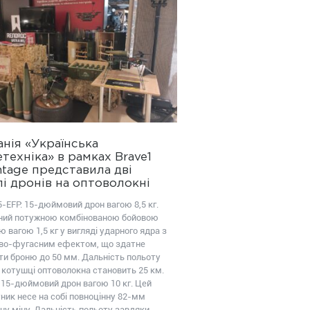
нія «Українська
техніка» в рамках Brave1
tage представила дві
і дронів на оптоволокні
-EFP: 15-дюймовий дрон вагою 8,5 кг.
ий потужною комбінованою бойовою
 вагою 1,5 кг у вигляді ударного ядра з
во-фугасним ефектом, що здатне
ти броню до 50 мм. Дальність польоту
 котушці оптоволокна становить 25 км.
 15-дюймовий дрон вагою 10 кг. Цей
ник несе на собі повноцінну 82-мм
ну міну. Дальність польоту завдяки