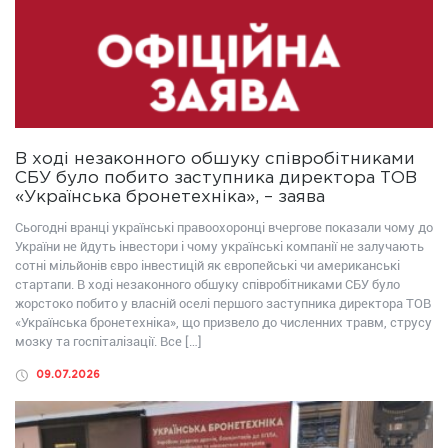
В ході незаконного обшуку співробітниками
СБУ було побито заступника директора ТОВ
«Українська бронетехніка», – заява
Сьогодні вранці українські правоохоронці вчергове показали чому до
України не йдуть інвестори і чому українські компанії не залучають
сотні мільйонів євро інвестицій як європейські чи американські
стартапи. В ході незаконного обшуку співробітниками СБУ було
жорстоко побито у власній оселі першого заступника директора ТОВ
«Українська бронетехніка», що призвело до численних травм, струсу
мозку та госпіталізації. Все […]
09.07.2026