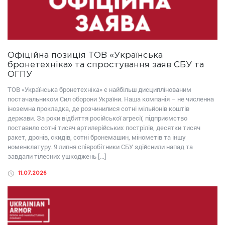
Офіційна позиція ТОВ «Українська
бронетехніка» та спростування заяв СБУ та
ОГПУ
ТОВ «Українська бронетехніка» є найбільш дисциплінованим
постачальником Сил оборони України. Наша компанія – не численна
іноземна прокладка, де розчинилися сотні мільйонів коштів
держави. За роки відбиття російської агресії, підприємство
поставило сотні тисяч артилерійських пострілів, десятки тисяч
ракет, дронів, скидів, сотні бронемашин, мінометів та іншу
номенклатуру. 9 липня співробітники СБУ здійснили напад та
завдали тілесних ушкоджень […]
11.07.2026