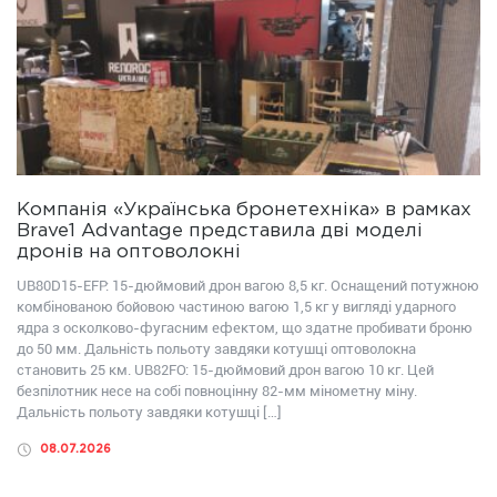
Компанія «Українська бронетехніка» в рамках
Brave1 Advantage представила дві моделі
дронів на оптоволокні
UB80D15-EFP: 15-дюймовий дрон вагою 8,5 кг. Оснащений потужною
комбінованою бойовою частиною вагою 1,5 кг у вигляді ударного
ядра з осколково-фугасним ефектом, що здатне пробивати броню
до 50 мм. Дальність польоту завдяки котушці оптоволокна
становить 25 км. UB82FО: 15-дюймовий дрон вагою 10 кг. Цей
безпілотник несе на собі повноцінну 82-мм мінометну міну.
Дальність польоту завдяки котушці […]
08.07.2026