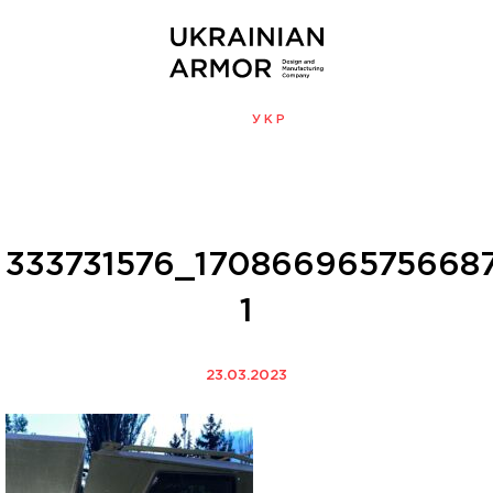
ENG
УКР
МЕНЮ
333731576_17086696575668
1
23.03.2023