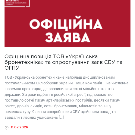
Офіційна позиція ТОВ «Українська
бронетехніка» та спростування заяв СБУ та
ОГПУ
ТОВ «Українська бронетехніка» є найбільш дисциплінованим
постачальником Сил оборони України. Наша компанія – не численна
іноземна прокладка, де розчинилися сотні мільйонів коштів
держави. За роки відбиття російської агресії, підприємство
поставило сотні тисяч артилерійських пострілів, десятки тисяч
ракет, дронів, скидів, сотні бронемашин, мінометів та іншу
номенклатуру. 9 липня співробітники СБУ здійснили напад та
завдали тілесних ушкоджень […]
11.07.2026