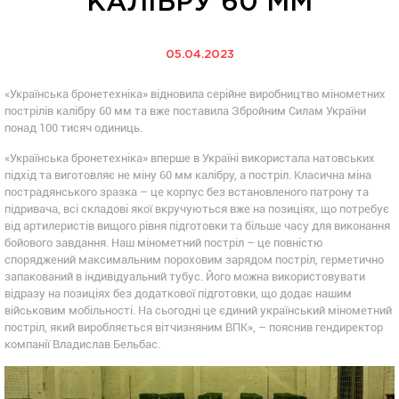
КАЛІБРУ 60 ММ
05.04.2023
«Українська бронетехніка» відновила серійне виробництво мінометних
пострілів калібру 60 мм та вже поставила Збройним Силам України
понад 100 тисяч одиниць.
«Українська бронетехніка» вперше в Україні використала натовських
підхід та виготовляє не міну 60 мм калібру, а постріл. Класична міна
пострадянського зразка – це корпус без встановленого патрону та
підривача, всі складові якої вкручуються вже на позиціях, що потребує
від артилеристів вищого рівня підготовки та більше часу для виконання
бойового завдання. Наш мінометний постріл – це повністю
споряджений максимальним пороховим зарядом постріл, герметично
запакований в індивідуальний тубус. Його можна використовувати
відразу на позиціях без додаткової підготовки, що додає нашим
військовим мобільності. На сьогодні це єдиний український мінометний
постріл, який виробляється вітчизняним ВПК», – пояснив гендиректор
компанії Владислав Бельбас.