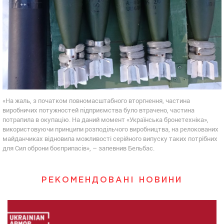
«На жаль, з початком повномасштабного вторгнення, частина
виробничих потужностей підприємства було втрачено, частина
потрапила в окупацію. На даний момент «Українська бронетехніка»,
використовуючи принципи розподільчого виробництва, на релокованих
майданчиках відновила можливості серійного випуску таких потрібних
для Сил оброни боєприпасів», – запевнив Бельбас.
РЕКОМЕНДОВАНІ НОВИНИ