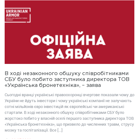
В ході незаконного обшуку співробітниками
СБУ було побито заступника директора ТОВ
«Українська бронетехніка», – заява
Сьогодні вранці українські правоохоронці вчергове показали чому до
України не йдуть інвестори і чому українські компанії не залучають
сотні мільйонів євро інвестицій як європейські чи американські
стартапи. В ході незаконного обшуку співробітниками СБУ було
жорстоко побито у власній оселі першого заступника директора ТОВ
«Українська бронетехніка», що призвело до численних травм, струсу
мозку та госпіталізації. Все […]