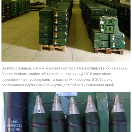
За його словами, 60-мм мінометний постріл виробництва «Української
бронетехніки» прийнятий на озброєння в кінці 2018 року після
проведення випробовувань та наказу Міноборони. З 2019 року
розпочалося серійне виробництво для потреб української армії.