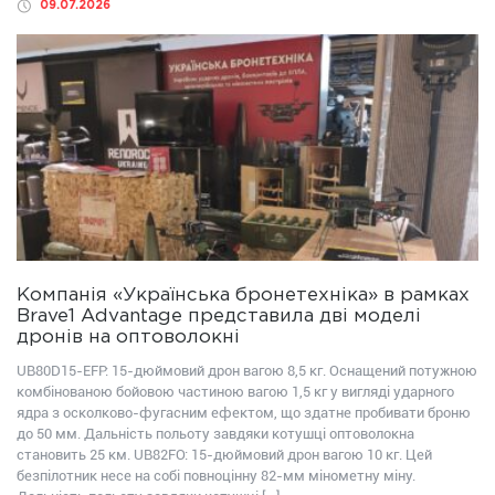
09.07.2026
Компанія «Українська бронетехніка» в рамках
Brave1 Advantage представила дві моделі
дронів на оптоволокні
UB80D15-EFP: 15-дюймовий дрон вагою 8,5 кг. Оснащений потужною
комбінованою бойовою частиною вагою 1,5 кг у вигляді ударного
ядра з осколково-фугасним ефектом, що здатне пробивати броню
до 50 мм. Дальність польоту завдяки котушці оптоволокна
становить 25 км. UB82FО: 15-дюймовий дрон вагою 10 кг. Цей
безпілотник несе на собі повноцінну 82-мм мінометну міну.