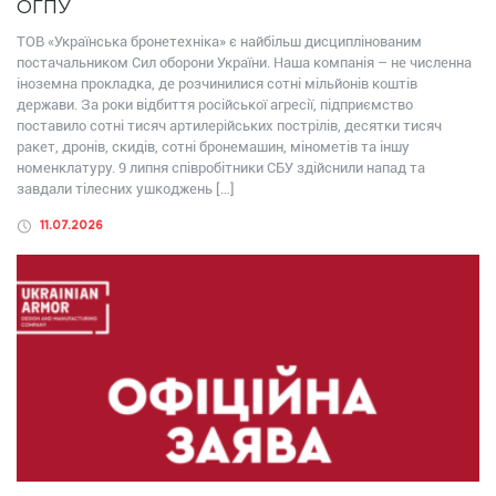
ОГПУ
ТОВ «Українська бронетехніка» є найбільш дисциплінованим
постачальником Сил оборони України. Наша компанія – не численна
іноземна прокладка, де розчинилися сотні мільйонів коштів
держави. За роки відбиття російської агресії, підприємство
поставило сотні тисяч артилерійських пострілів, десятки тисяч
ракет, дронів, скидів, сотні бронемашин, мінометів та іншу
номенклатуру. 9 липня співробітники СБУ здійснили напад та
завдали тілесних ушкоджень […]
11.07.2026