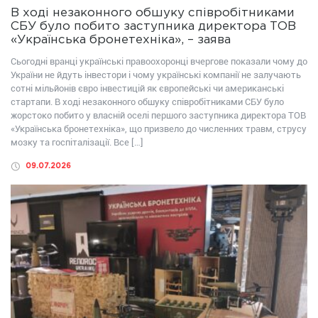
В ході незаконного обшуку співробітниками
СБУ було побито заступника директора ТОВ
«Українська бронетехніка», – заява
Сьогодні вранці українські правоохоронці вчергове показали чому до
України не йдуть інвестори і чому українські компанії не залучають
сотні мільйонів євро інвестицій як європейські чи американські
стартапи. В ході незаконного обшуку співробітниками СБУ було
жорстоко побито у власній оселі першого заступника директора ТОВ
«Українська бронетехніка», що призвело до численних травм, струсу
мозку та госпіталізації. Все […]
09.07.2026