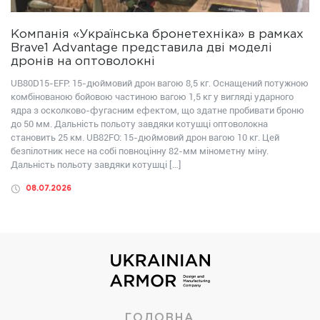
Компанія «Українська бронетехніка» в рамках
Brave1 Advantage представила дві моделі
дронів на оптоволокні
UB80D15-EFP: 15-дюймовий дрон вагою 8,5 кг. Оснащений потужною
комбінованою бойовою частиною вагою 1,5 кг у вигляді ударного
ядра з осколково-фугасним ефектом, що здатне пробивати броню
до 50 мм. Дальність польоту завдяки котушці оптоволокна
становить 25 км. UB82FО: 15-дюймовий дрон вагою 10 кг. Цей
безпілотник несе на собі повноцінну 82-мм мінометну міну.
Дальність польоту завдяки котушці […]
08.07.2026
ГОЛОВНА