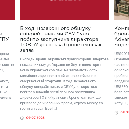
В ході незаконного обшуку
Компа
а
співробітниками СБУ було
броне
ОГПУ
побито заступника директора
Advan
ТОВ «Українська бронетехніка», –
модел
ш
заява
орони
UB80D15
земна
Сьогодні вранці українські правоохоронці вчергове
Оснащен
в коштів
показали чому до України не йдуть інвестори і
частиною
ії,
чому українські компанії не залучають сотні
осколко
мільйонів євро інвестицій як європейські чи
пробива
акет,
американські стартапи. В ході незаконного
завдяки
ів та
обшуку співробітниками СБУ було жорстоко
UB82FО:
 СБУ
побито у власній оселі першого заступника
безпілот
коджень
директора ТОВ «Українська бронетехніка», що
міномет
призвело до численних травм, струсу мозку та
котушці 
госпіталізації. Все […]
08.0
09.07.2026