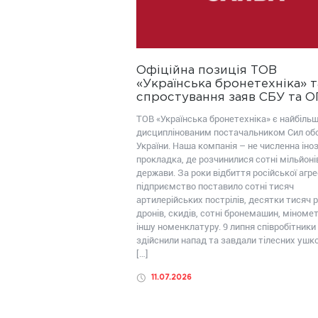
Офіційна позиція ТОВ
«Українська бронетехніка» т
спростування заяв СБУ та 
ТОВ «Українська бронетехніка» є найбіль
дисциплінованим постачальником Сил об
України. Наша компанія – не численна іно
прокладка, де розчинилися сотні мільйоні
держави. За роки відбиття російської агрес
підприємство поставило сотні тисяч
артилерійських пострілів, десятки тисяч р
дронів, скидів, сотні бронемашин, міномет
іншу номенклатуру. 9 липня співробітники
здійснили напад та завдали тілесних уш
[…]
11.07.2026