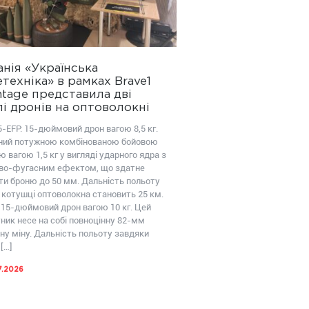
нія «Українська
техніка» в рамках Brave1
tage представила дві
і дронів на оптоволокні
-EFP: 15-дюймовий дрон вагою 8,5 кг.
ий потужною комбінованою бойовою
 вагою 1,5 кг у вигляді ударного ядра з
во-фугасним ефектом, що здатне
ти броню до 50 мм. Дальність польоту
 котушці оптоволокна становить 25 км.
 15-дюймовий дрон вагою 10 кг. Цей
ник несе на собі повноцінну 82-мм
ну міну. Дальність польоту завдяки
[…]
7.2026