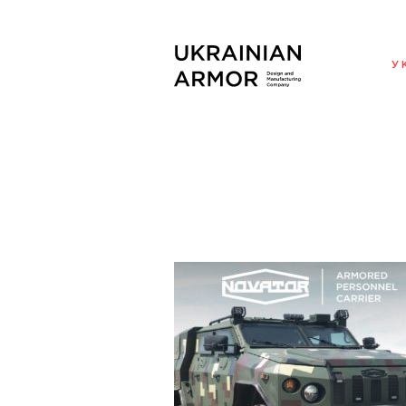
ENG
У