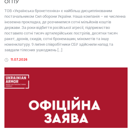
ОГПУ
ТОВ «Українська бронетехніка» є найбільш дисциплінованим
постачальником Сил оборони України. Наша компанія – не численна
іноземна прокладка, де розчинилися сотні мільйонів коштів
держави. За роки відбиття російської агресії, підприємство
поставило сотні тисяч артилерійських пострілів, десятки тисяч
ракет, дронів, скидів, сотні бронемашин, мінометів та іншу
номенклатуру. 9 липня співробітники СБУ здійснили напад та
завдали тілесних ушкоджень […]
11.07.2026