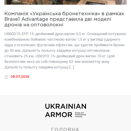
Компанія «Українська бронетехніка» в рамках
Brave1 Advantage представила дві моделі
дронів на оптоволокні
UB80D15-EFP: 15-дюймовий дрон вагою 8,5 кг. Оснащений потужною
комбінованою бойовою частиною вагою 1,5 кг у вигляді ударного
ядра з осколково-фугасним ефектом, що здатне пробивати броню
до 50 мм. Дальність польоту завдяки котушці оптоволокна
становить 25 км. UB82FО: 15-дюймовий дрон вагою 10 кг. Цей
безпілотник несе на собі повноцінну 82-мм мінометну міну.
Дальність польоту завдяки котушці […]
08.07.2026
ГОЛОВНА