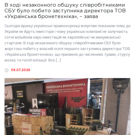
В ході незаконного обшуку співробітниками
СБУ було побито заступника директора ТОВ
«Українська бронетехніка», – заява
Сьогодні вранці українські правоохоронці вчергове показали чому до
України не йдуть інвестори і чому українські компанії не залучають
сотні мільйонів євро інвестицій як європейські чи американські
стартапи. В ході незаконного обшуку співробітниками СБУ було
жорстоко побито у власній оселі першого заступника директора ТОВ
«Українська бронетехніка», що призвело до численних травм, струсу
мозку та госпіталізації. Все […]
09.07.2026