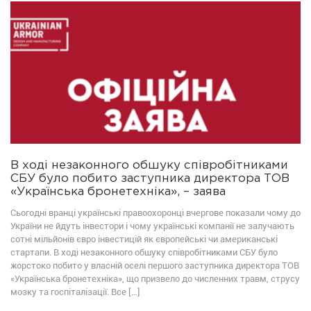
В ході незаконного обшуку співробітниками
СБУ було побито заступника директора ТОВ
«Українська бронетехніка», – заява
Сьогодні вранці українські правоохоронці вчергове показали чому до
України не йдуть інвестори і чому українські компанії не залучають
сотні мільйонів євро інвестицій як європейські чи американські
стартапи. В ході незаконного обшуку співробітниками СБУ було
жорстоко побито у власній оселі першого заступника директора ТОВ
«Українська бронетехніка», що призвело до численних травм, струсу
мозку та госпіталізації. Все […]