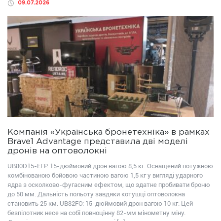
09.07.2026
Компанія «Українська бронетехніка» в рамках
Brave1 Advantage представила дві моделі
дронів на оптоволокні
UB80D15-EFP: 15-дюймовий дрон вагою 8,5 кг. Оснащений потужною
комбінованою бойовою частиною вагою 1,5 кг у вигляді ударного
ядра з осколково-фугасним ефектом, що здатне пробивати броню
до 50 мм. Дальність польоту завдяки котушці оптоволокна
становить 25 км. UB82FО: 15-дюймовий дрон вагою 10 кг. Цей
безпілотник несе на собі повноцінну 82-мм мінометну міну.