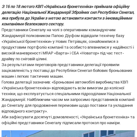
З 16 по 18 лютого КВП «Українська бронетехніка» приймала офіційну
делегацію Національної Жандармерії Збройних сил Республіки Сенегал,
яка прибула до України з метою встановити контакти з інноваційними
компаніями безпекового сектору.
Представники Сенегалу на чолі з оперативним командуючим
Жандармерії полковником Папою Діуфом відвідали технічну базу
«Української бронетехніки» у Нових Петрівцях, ознайомилися з
продуктовим портфоліо компанії та особисто впевнилися у надійності і
високій маневреності MRAP «Варта» і СБА «Новатор» під час тест-
драйву по сніговій цілині.
За результатами переговорів представники делегації проявили
зацікавленість у поставці до Республіки Сенегал бойових броньованих
машин і легких тактичних машин.
Голова делегації зазначив: «Броньовані автомобілі виробництва КВП
«Українська бронетехніка» відповідають всім вимогам до колісної
техніки, що експлуатується спеціальними підрозділами Національної
Жандармерії. Найближчим часом ми запросимо представників компанії
до Сенегалу для продовження перемовин щодо поставки та укладання
відповідного контракту».
Аби зафіксувати досягнуті домовленості, «Українська бронетехніка» та
офіційні представники Сенегалу підписали протокол про наміри.