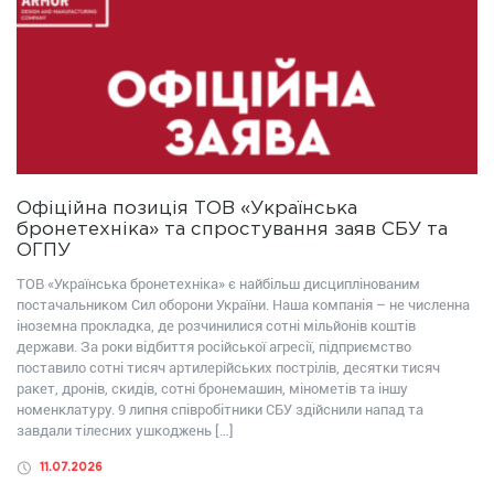
Офіційна позиція ТОВ «Українська
бронетехніка» та спростування заяв СБУ та
ОГПУ
ТОВ «Українська бронетехніка» є найбільш дисциплінованим
постачальником Сил оборони України. Наша компанія – не численна
іноземна прокладка, де розчинилися сотні мільйонів коштів
держави. За роки відбиття російської агресії, підприємство
поставило сотні тисяч артилерійських пострілів, десятки тисяч
ракет, дронів, скидів, сотні бронемашин, мінометів та іншу
номенклатуру. 9 липня співробітники СБУ здійснили напад та
завдали тілесних ушкоджень […]
11.07.2026