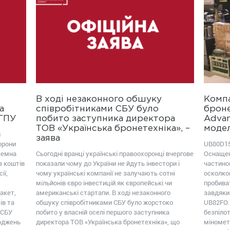
В ході незаконного обшуку
Компа
а
співробітниками СБУ було
броне
ОГПУ
побито заступника директора
Advan
ТОВ «Українська бронетехніка», –
модел
ш
заява
орони
UB80D15
земна
Сьогодні вранці українські правоохоронці вчергове
Оснащен
в коштів
показали чому до України не йдуть інвестори і
частиною
ії,
чому українські компанії не залучають сотні
осколко
мільйонів євро інвестицій як європейські чи
пробива
акет,
американські стартапи. В ході незаконного
завдяки
ів та
обшуку співробітниками СБУ було жорстоко
UB82FО:
 СБУ
побито у власній оселі першого заступника
безпілот
коджень
директора ТОВ «Українська бронетехніка», що
міномет