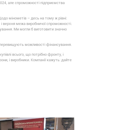
 2024, але спроможності підприємства
одо мінометів – десь на тому ж рівні:
 і верхня межа виробничої спроможності.
ування. Ми могли б виготовити значно
но перевищують можливості фінансування.
півлі всього, що потрібно фронту, і
они, і виробники. Компанії кажуть: дайте