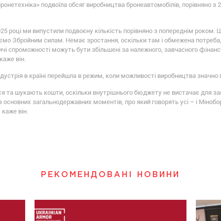
 бронетехніка» подвоїла обсяг виробництва бронеавтомобілів, порівняно з
25 році ми випустили подвоєну кількість порівняно з попереднім роком. Щ
аємо Збройним силам. Немає зростання, оскільки там і обмежена потреба,
ичі спроможності можуть бути збільшені за належного, завчасного фінанс
каже він.
індустрія в країні перейшла в режим, коли можливості виробництва знач
я та шукають кошти, оскільки внутрішнього бюджету не вистачає для заку
з основних загальнодержавних моментів, про який говорять усі – і Мінобор
 каже він.
РЕКОМЕНДОВАНІ НОВИНИ