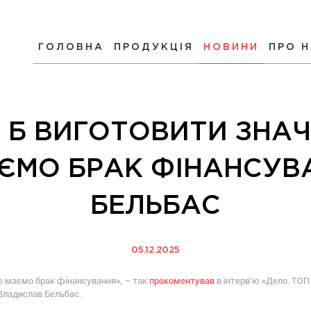
ГОЛОВНА
ПРОДУКЦІЯ
НОВИНИ
ПРО 
 Б ВИГОТОВИТИ ЗНАЧ
ЄМО БРАК ФІНАНСУВА
БЕЛЬБАС
05.12.2025
ле маємо брак фінансування», – так
прокоментував
в інтервʼю «Дело. ТОП
Владислав Бельбас.