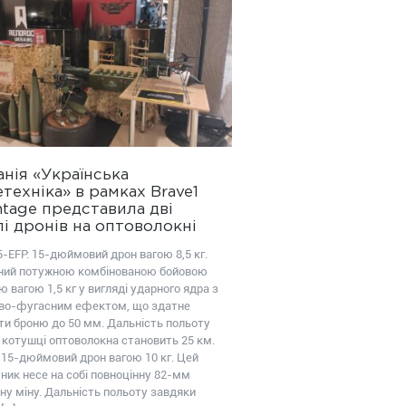
нія «Українська
техніка» в рамках Brave1
tage представила дві
і дронів на оптоволокні
-EFP: 15-дюймовий дрон вагою 8,5 кг.
ий потужною комбінованою бойовою
 вагою 1,5 кг у вигляді ударного ядра з
во-фугасним ефектом, що здатне
ти броню до 50 мм. Дальність польоту
 котушці оптоволокна становить 25 км.
 15-дюймовий дрон вагою 10 кг. Цей
ник несе на собі повноцінну 82-мм
ну міну. Дальність польоту завдяки