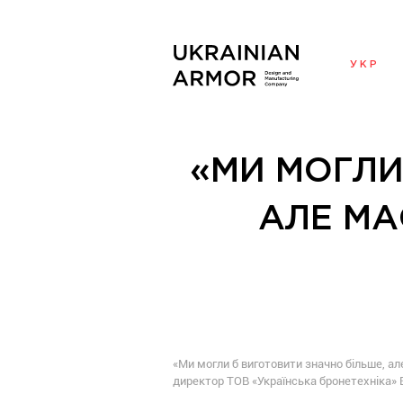
УКР
«МИ МОГЛИ
АЛЕ МА
«Ми могли б виготовити значно більше, а
директор ТОВ «Українська бронетехніка» 