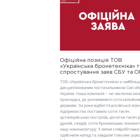
Офіційна позиція ТОВ
«Українська бронетехніка» т
спростування заяв СБУ та 
ТОВ «Українська бронетехніка» є найбіль
дисциплінованим постачальником Сил об
України. Наша компанія – не численна іно
прокладка, де розчинилися сотні мільйоні
держави. За роки відбиття російської агрес
підприємство поставило сотні тисяч
артилерійських пострілів, десятки тисяч р
дронів, скидів, сотні бронемашин, міномет
іншу номенклатуру. 9 липня співробітники
здійснили напад та завдали тілесних уш