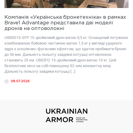
Компанія «Українська бронетехніка» в рамках
Brave1 Advantage представила дві моделі
дронів на оптоволокні
UB80D15-EFP: 15-дюймовий дрон вагою 8,5 кг. Оснащений потужною
комбінованою бойовою частиною вагою 1,5 кг у вигляді ударного
ядра з осколково-фугасним ефектом, що здатне пробивати броню
до 50 мм. Дальність польоту завдяки котушці оптоволокна
становить 25 км. UB82FО: 15-дюймовий дрон вагою 10 кг. Цей
безпілотник несе на собі повноцінну 82-мм мінометну міну.
Дальність польоту завдяки котушці […]
08.07.2026