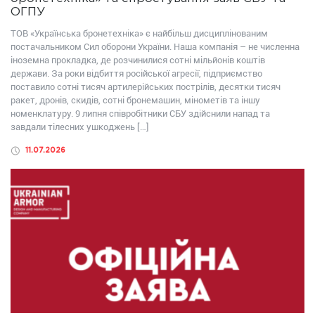
ОГПУ
ТОВ «Українська бронетехніка» є найбільш дисциплінованим
постачальником Сил оборони України. Наша компанія – не численна
іноземна прокладка, де розчинилися сотні мільйонів коштів
держави. За роки відбиття російської агресії, підприємство
поставило сотні тисяч артилерійських пострілів, десятки тисяч
ракет, дронів, скидів, сотні бронемашин, мінометів та іншу
номенклатуру. 9 липня співробітники СБУ здійснили напад та
завдали тілесних ушкоджень […]
11.07.2026