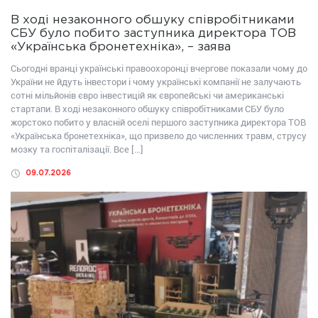
В ході незаконного обшуку співробітниками
СБУ було побито заступника директора ТОВ
«Українська бронетехніка», – заява
Сьогодні вранці українські правоохоронці вчергове показали чому до
України не йдуть інвестори і чому українські компанії не залучають
сотні мільйонів євро інвестицій як європейські чи американські
стартапи. В ході незаконного обшуку співробітниками СБУ було
жорстоко побито у власній оселі першого заступника директора ТОВ
«Українська бронетехніка», що призвело до численних травм, струсу
мозку та госпіталізації. Все […]
09.07.2026