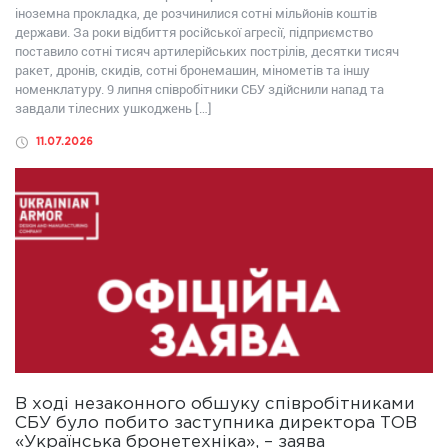
іноземна прокладка, де розчинилися сотні мільйонів коштів
держави. За роки відбиття російської агресії, підприємство
поставило сотні тисяч артилерійських пострілів, десятки тисяч
ракет, дронів, скидів, сотні бронемашин, мінометів та іншу
номенклатуру. 9 липня співробітники СБУ здійснили напад та
завдали тілесних ушкоджень […]
11.07.2026
В ході незаконного обшуку співробітниками
СБУ було побито заступника директора ТОВ
«Українська бронетехніка», – заява