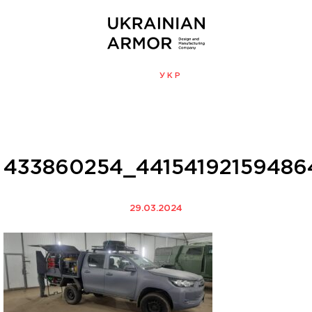
ENG
УКР
МЕНЮ
433860254_4415419215948
29.03.2024