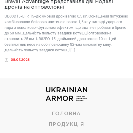
Brave1 Advantage представила дві моделі
дронів на оптоволокні
UB80D15-EFP: 15-дюймовий дрон вагою 8,5 кг. Оснащений потужною
комбінованою бойовою частиною вагою 1,5 кг у вигляді ударного
ядра з осколково-фугасним ефектом, що здатне пробивати броню
до 50 мм. Дальність польоту завдяки котушці оптоволокна
становить 25 км. UB82FО: 15-дюймовий дрон вагою 10 кг. Цей
безпілотник несе на собі повноцінну 82-мм мінометну міну.
Дальність польоту завдяки котушці […]
08.07.2026
ГОЛОВНА
ПРОДУКЦІЯ