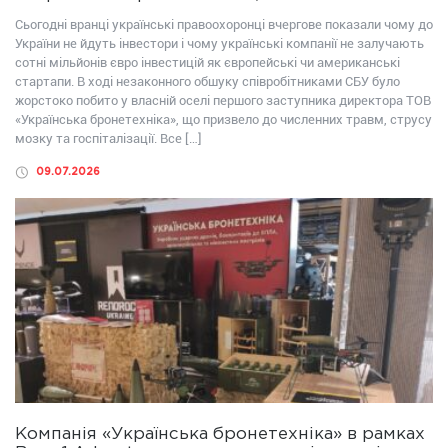
Сьогодні вранці українські правоохоронці вчергове показали чому до
України не йдуть інвестори і чому українські компанії не залучають
сотні мільйонів євро інвестицій як європейські чи американські
стартапи. В ході незаконного обшуку співробітниками СБУ було
жорстоко побито у власній оселі першого заступника директора ТОВ
«Українська бронетехніка», що призвело до численних травм, струсу
мозку та госпіталізації. Все […]
09.07.2026
Компанія «Українська бронетехніка» в рамках