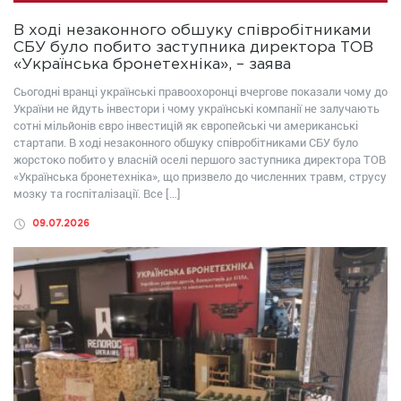
В ході незаконного обшуку співробітниками
СБУ було побито заступника директора ТОВ
«Українська бронетехніка», – заява
Сьогодні вранці українські правоохоронці вчергове показали чому до
України не йдуть інвестори і чому українські компанії не залучають
сотні мільйонів євро інвестицій як європейські чи американські
стартапи. В ході незаконного обшуку співробітниками СБУ було
жорстоко побито у власній оселі першого заступника директора ТОВ
«Українська бронетехніка», що призвело до численних травм, струсу
мозку та госпіталізації. Все […]
09.07.2026