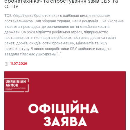
бронетехніка» та спростування заяв СБУ та
ОГПУ
ТОВ «Українська бронетехніка» є найбільш дисциплінованим
постачальником Сил оборони України. Наша компанія – не численна
іноземна прокладка, де розчинилися сотні мільйонів коштів
держави. За роки відбиття російської агресії, підприємство
поставило сотні тисяч артилерійських пострілів, десятки тисяч
ракет, дронів, скидів, сотні бронемашин, мінометів та іншу
номенклатуру. 9 липня співробітники СБУ здійснили напад та
завдали тілесних ушкоджень […]
11.07.2026