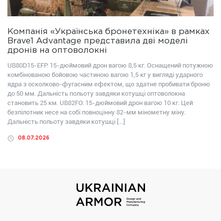
Компанія «Українська бронетехніка» в рамках
Brave1 Advantage представила дві моделі
дронів на оптоволокні
UB80D15-EFP: 15-дюймовий дрон вагою 8,5 кг. Оснащений потужною
комбінованою бойовою частиною вагою 1,5 кг у вигляді ударного
ядра з осколково-фугасним ефектом, що здатне пробивати броню
до 50 мм. Дальність польоту завдяки котушці оптоволокна
становить 25 км. UB82FО: 15-дюймовий дрон вагою 10 кг. Цей
безпілотник несе на собі повноцінну 82-мм мінометну міну.
Дальність польоту завдяки котушці […]
08.07.2026