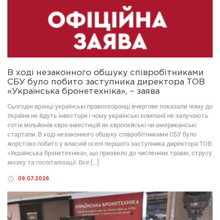
В ході незаконного обшуку співробітниками
СБУ було побито заступника директора ТОВ
«Українська бронетехніка», – заява
Сьогодні вранці українські правоохоронці вчергове показали чому до
України не йдуть інвестори і чому українські компанії не залучають
сотні мільйонів євро інвестицій як європейські чи американські
стартапи. В ході незаконного обшуку співробітниками СБУ було
жорстоко побито у власній оселі першого заступника директора ТОВ
«Українська бронетехніка», що призвело до численних травм, струсу
мозку та госпіталізації. Все […]
09.07.2026