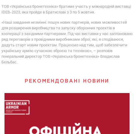
ТОВ «Українська бронетехніка» братиме участь у міжнародній виставці
IDEB-2023, яка пройде в Братиславі з 3 по 5 жовтня.
«Наші завдання незмінні: пошук нових партнерів, нових можливостей
для розширення виробництва та запуску оборонних проектів в
кооперації з західними партнерами. Під час виставки у нас заплановано
ряд переговорів з провідними виробниками зброї, які, я сподіваюся,
дадуть старт новим проектам. Працюємо над тим, щоб забезпечити
українську армію сучасною зброєю та технікою», – розповів
генеральний директор ТОВ «Українська бронетехніка» Владислав
Бельбас.
РЕКОМЕНДОВАНІ НОВИНИ