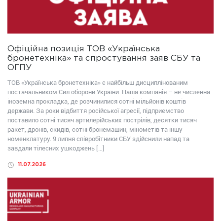
Офіційна позиція ТОВ «Українська
бронетехніка» та спростування заяв СБУ та
ОГПУ
ТОВ «Українська бронетехніка» є найбільш дисциплінованим
постачальником Сил оборони України. Наша компанія – не численна
іноземна прокладка, де розчинилися сотні мільйонів коштів
держави. За роки відбиття російської агресії, підприємство
поставило сотні тисяч артилерійських пострілів, десятки тисяч
ракет, дронів, скидів, сотні бронемашин, мінометів та іншу
номенклатуру. 9 липня співробітники СБУ здійснили напад та
завдали тілесних ушкоджень […]
11.07.2026