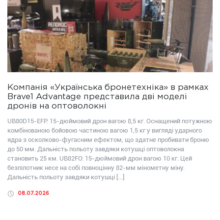
Компанія «Українська бронетехніка» в рамках
Brave1 Advantage представила дві моделі
дронів на оптоволокні
UB80D15-EFP: 15-дюймовий дрон вагою 8,5 кг. Оснащений потужною
комбінованою бойовою частиною вагою 1,5 кг у вигляді ударного
ядра з осколково-фугасним ефектом, що здатне пробивати броню
до 50 мм. Дальність польоту завдяки котушці оптоволокна
становить 25 км. UB82FО: 15-дюймовий дрон вагою 10 кг. Цей
безпілотник несе на собі повноцінну 82-мм мінометну міну.
Дальність польоту завдяки котушці […]
08.07.2026