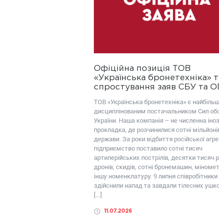
Офіційна позиція ТОВ
«Українська бронетехніка» т
спростування заяв СБУ та 
ТОВ «Українська бронетехніка» є найбіль
дисциплінованим постачальником Сил об
України. Наша компанія – не численна іно
прокладка, де розчинилися сотні мільйоні
держави. За роки відбиття російської агрес
підприємство поставило сотні тисяч
артилерійських пострілів, десятки тисяч р
дронів, скидів, сотні бронемашин, міномет
іншу номенклатуру. 9 липня співробітники
здійснили напад та завдали тілесних уш
[…]
11.07.2026