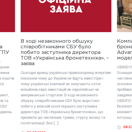
В ході незаконного обшуку
Компа
а
співробітниками СБУ було
броне
ОГПУ
побито заступника директора
Advan
ТОВ «Українська бронетехніка», –
модел
ш
заява
орони
UB80D15
земна
Сьогодні вранці українські правоохоронці вчергове
Оснащен
в коштів
показали чому до України не йдуть інвестори і
частиною
ії,
чому українські компанії не залучають сотні
осколко
мільйонів євро інвестицій як європейські чи
пробива
акет,
американські стартапи. В ході незаконного
завдяки
ів та
обшуку співробітниками СБУ було жорстоко
UB82FО:
 СБУ
побито у власній оселі першого заступника
безпілот
коджень
директора ТОВ «Українська бронетехніка», що
міномет
призвело до численних травм, струсу мозку та
котушці 
госпіталізації. Все […]
08.0