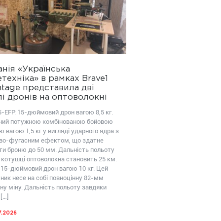
нія «Українська
техніка» в рамках Brave1
tage представила дві
і дронів на оптоволокні
-EFP: 15-дюймовий дрон вагою 8,5 кг.
ий потужною комбінованою бойовою
 вагою 1,5 кг у вигляді ударного ядра з
во-фугасним ефектом, що здатне
ти броню до 50 мм. Дальність польоту
 котушці оптоволокна становить 25 км.
 15-дюймовий дрон вагою 10 кг. Цей
ник несе на собі повноцінну 82-мм
ну міну. Дальність польоту завдяки
[…]
7.2026