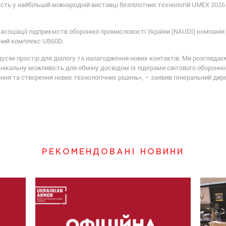
сть у найбільшій міжнародній виставці безпілотних технологій UMEX 2026 в
 асоціації підприємств оборонної промисловості України (NAUDI) компан
йний комплекс UB60D.
дусім простір для діалогу та налагодження нових контактів. Ми розгляда
унікальну можливість для обміну досвідом із лідерами світового оборонног
ня та створення нових технологічних рішень», – заявив генеральний дир
РЕКОМЕНДОВАНІ НОВИНИ