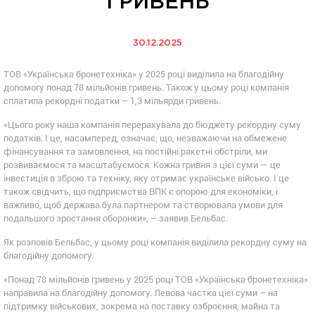
ГРИВЕНЬ
30.12.2025
ТОВ «Українська бронетехніка» у 2025 році виділила на благодійну
допомогу понад 78 мільйонів гривень. Також у цьому році компанія
сплатила рекордні податки – 1,3 мільярди гривень.
«Цього року наша компанія перерахувала до бюджету рекордну суму
податків. І це, насамперед, означає, що, незважаючи на обмежене
фінансування та замовлення, на постійні ракетні обстріли, ми
розвиваємося та масштабуємося. Кожна гривня з цієї суми — це
інвестиція в зброю та техніку, яку отримає українське військо. І це
також свідчить, що підприємства ВПК є опорою для економіки, і
важливо, щоб держава була партнером та створювала умови для
подальшого зростання оборонки», – заявив Бельбас.
Як розповів Бельбас, у цьому році компанія виділила рекордну суму на
благодійну допомогу.
«Понад 78 мільйонів гривень у 2025 році ТОВ «Українська бронетехніка»
направила на благодійну допомогу. Левова частка цієї суми – на
підтримку військових, зокрема на поставку озброєння, майна та