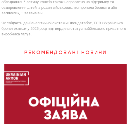
обладнання. Частину коштів також направлено на підтримку та
оздоровлення дітей, з родин військових, які пропали безвісти або
загинули», – заявив він.
Як свідчать дані аналітичної системи Опендатабот, ТОВ «Українська
бронетехніка» у 2025 році підтвердила статус найбільшого приватного
виробника галузі.
РЕКОМЕНДОВАНІ НОВИНИ