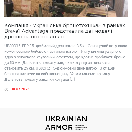
Компанія «Українська бронетехніка» в рамках
Brave1 Advantage представила дві моделі
дронів на оптоволокні
UB80D15-EFP: 15-дюймовий дрон вагою 8,5 кг. Оснащений потужною
комбінованою бойовою частиною вагою 1,5 кг у вигляді ударного
ядра з осколково-фугасним ефектом, що здатне пробивати броню
до 50 мм. Дальність польоту завдяки котушці оптоволокна
становить 25 км. UB82FО: 15-дюймовий дрон вагою 10 кг. Цей
безпілотник несе на собі повноцінну 82-мм мінометну міну.
Дальність польоту завдяки котушці […]
08.07.2026