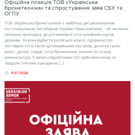
Офіційна позиція ТОВ «Українська
бронетехніка» та спростування заяв СБУ та
ОГПУ
ТОВ «Українська бронетехніка» є найбільш дисциплінованим
постачальником Сил оборони України. Наша компанія – не численна
іноземна прокладка, де розчинилися сотні мільйонів коштів
держави. За роки відбиття російської агресії, підприємство
поставило сотні тисяч артилерійських пострілів, десятки тисяч
ракет, дронів, скидів, сотні бронемашин, мінометів та іншу
номенклатуру. 9 липня співробітники СБУ здійснили напад та
завдали тілесних ушкоджень […]
11.07.2026