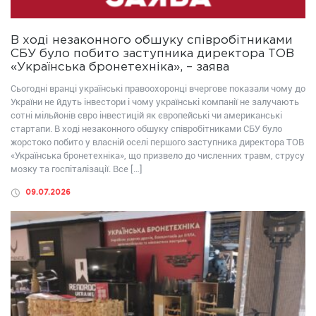
В ході незаконного обшуку співробітниками
СБУ було побито заступника директора ТОВ
«Українська бронетехніка», – заява
Сьогодні вранці українські правоохоронці вчергове показали чому до
України не йдуть інвестори і чому українські компанії не залучають
сотні мільйонів євро інвестицій як європейські чи американські
стартапи. В ході незаконного обшуку співробітниками СБУ було
жорстоко побито у власній оселі першого заступника директора ТОВ
«Українська бронетехніка», що призвело до численних травм, струсу
мозку та госпіталізації. Все […]
09.07.2026