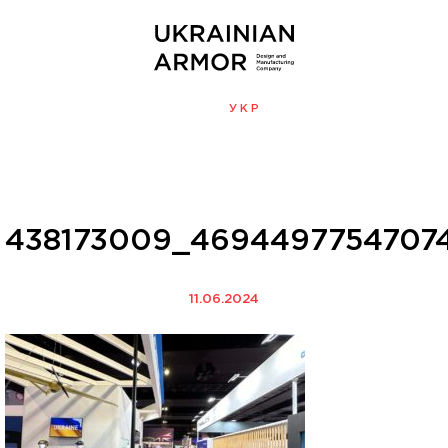
ENG
УКР
МЕНЮ
438173009_4694497754707
11.06.2024