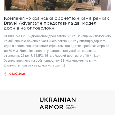
Компанія «Українська бронетехніка» в рамках
Brave1 Advantage представила дві моделі
дронів на оптоволокні
UB80D15-EFP: 15-дюймовий дрон вагою 8,5 кг. Оснащений потужною
комбінованою бойовою частиною вагою 1,5 кг у вигляді ударного
ядра з осколково-фугасним ефектом, що здатне пробивати броню
до 50 мм. Дальність польоту завдяки котушці оптоволокна
становить 25 км. UB82FО: 15-дюймовий дрон вагою 10 кг. Цей
безпілотник несе на собі повноцінну 82-мм мінометну міну.
Дальність польоту завдяки котушці […]
08.07.2026