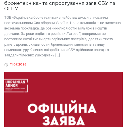
бронетехніка» та спростування заяв СБУ та
ОГПУ
ТОВ «Українська бронетехніка» є найбільш дисциплінованим
постачальником Сил оборони України. Наша компанія – не численна
іноземна прокладка, де розчинилися сотні мільйонів коштів
держави. За роки відбиття російської агресії, підприємство
поставило сотні тисяч артилерійських пострілів, десятки тисяч
ракет, дронів, скидів, сотні бронемашин, мінометів та іншу
номенклатуру. 9 липня співробітники СБУ здійснили напад та
завдали тілесних ушкоджень […]
11.07.2026