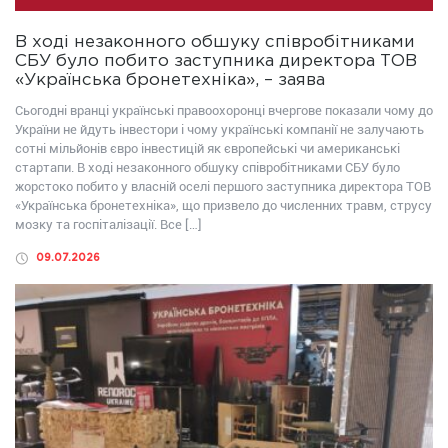
В ході незаконного обшуку співробітниками
СБУ було побито заступника директора ТОВ
«Українська бронетехніка», – заява
Сьогодні вранці українські правоохоронці вчергове показали чому до
України не йдуть інвестори і чому українські компанії не залучають
сотні мільйонів євро інвестицій як європейські чи американські
стартапи. В ході незаконного обшуку співробітниками СБУ було
жорстоко побито у власній оселі першого заступника директора ТОВ
«Українська бронетехніка», що призвело до численних травм, струсу
мозку та госпіталізації. Все […]
09.07.2026