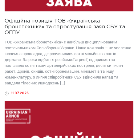
Офіційна позиція ТОВ «Українська
бронетехніка» та спростування заяв СБУ та
ОГПУ
ТОВ «Українська бронетехніка» є найбільш дисциплінованим
постачальником Сил оборони України. Наша компанія – не численна
іноземна прокладка, де розчинилися сотні мільйонів коштів
держави. За роки відбиття російської агресії, підприємство
поставило сотні тисяч артилерійських пострілів, десятки тисяч
ракет, дронів, скидів, сотні бронемашин, мінометів та іншу
номенклатуру. 9 липня співробітники СБУ здійснили напад та
завдали тілесних ушкоджень […]
11.07.2026