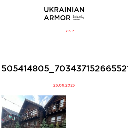
ENG
УКР
МЕНЮ
505414805_7034371526655
26.06.2025