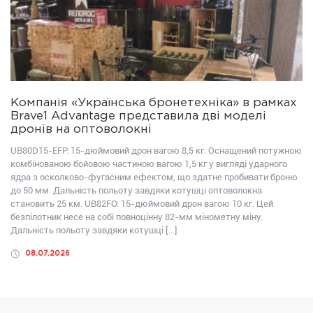
Компанія «Українська бронетехніка» в рамках
Brave1 Advantage представила дві моделі
дронів на оптоволокні
UB80D15-EFP: 15-дюймовий дрон вагою 8,5 кг. Оснащений потужною
комбінованою бойовою частиною вагою 1,5 кг у вигляді ударного
ядра з осколково-фугасним ефектом, що здатне пробивати броню
до 50 мм. Дальність польоту завдяки котушці оптоволокна
становить 25 км. UB82FО: 15-дюймовий дрон вагою 10 кг. Цей
безпілотник несе на собі повноцінну 82-мм мінометну міну.
Дальність польоту завдяки котушці […]
08.07.2026