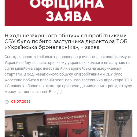
В ході незаконного обшуку співробітниками
СБУ було побито заступника директора ТОВ
«Українська бронетехніка», – заява
Сьогодні вранці українські правоохоронці вчергове показали чому до
України не йдуть інвестори і чому українські компанії не залучають
сотні мільйонів євро інвестицій як європейські чи американські
стартапи. В ході незаконного обшуку співробітниками СБУ було
жорстоко побито у власній оселі першого заступника директора ТОВ
«Українська бронетехніка», що призвело до численних травм, струсу
мозку та госпіталізації. Все […]
09.07.2026