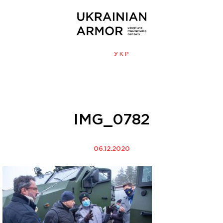
ENG
УКР
МЕНЮ
IMG_0782
06.12.2020