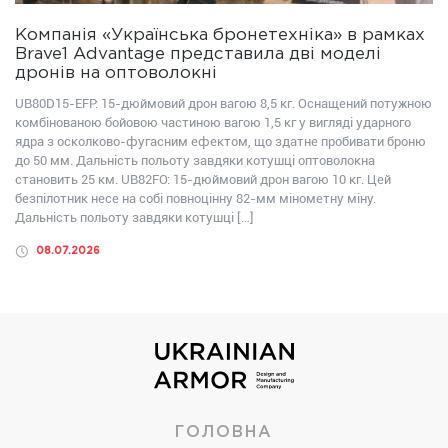
Компанія «Українська бронетехніка» в рамках
Brave1 Advantage представила дві моделі
дронів на оптоволокні
UB80D15-EFP: 15-дюймовий дрон вагою 8,5 кг. Оснащений потужною
комбінованою бойовою частиною вагою 1,5 кг у вигляді ударного
ядра з осколково-фугасним ефектом, що здатне пробивати броню
до 50 мм. Дальність польоту завдяки котушці оптоволокна
становить 25 км. UB82FО: 15-дюймовий дрон вагою 10 кг. Цей
безпілотник несе на собі повноцінну 82-мм мінометну міну.
Дальність польоту завдяки котушці […]
08.07.2026
ГОЛОВНА