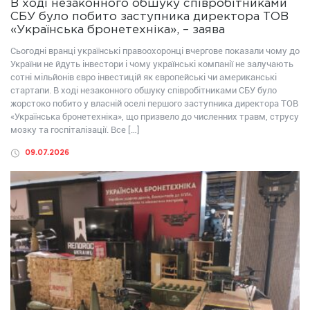
В ході незаконного обшуку співробітниками
СБУ було побито заступника директора ТОВ
«Українська бронетехніка», – заява
Сьогодні вранці українські правоохоронці вчергове показали чому до
України не йдуть інвестори і чому українські компанії не залучають
сотні мільйонів євро інвестицій як європейські чи американські
стартапи. В ході незаконного обшуку співробітниками СБУ було
жорстоко побито у власній оселі першого заступника директора ТОВ
«Українська бронетехніка», що призвело до численних травм, струсу
мозку та госпіталізації. Все […]
09.07.2026