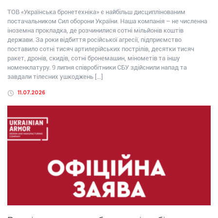
ТОВ «Українська бронетехніка» є найбільш дисциплінованим
постачальником Сил оборони України. Наша компанія – не численна
іноземна прокладка, де розчинилися сотні мільйонів коштів
держави. За роки відбиття російської агресії, підприємство
поставило сотні тисяч артилерійських пострілів, десятки тисяч
ракет, дронів, скидів, сотні бронемашин, мінометів та іншу
номенклатуру. 9 липня співробітники СБУ здійснили напад та
завдали тілесних ушкоджень […]
11.07.2026