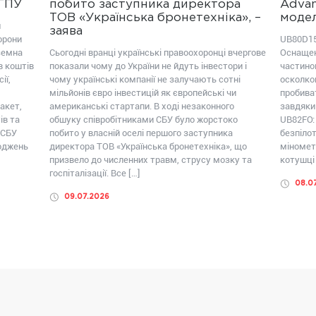
ОГПУ
побито заступника директора
Advan
ТОВ «Українська бронетехніка», –
модел
ш
заява
орони
UB80D15
земна
Сьогодні вранці українські правоохоронці вчергове
Оснащен
в коштів
показали чому до України не йдуть інвестори і
частиною
ії,
чому українські компанії не залучають сотні
осколко
мільйонів євро інвестицій як європейські чи
пробива
акет,
американські стартапи. В ході незаконного
завдяки
ів та
обшуку співробітниками СБУ було жорстоко
UB82FО:
 СБУ
побито у власній оселі першого заступника
безпілот
коджень
директора ТОВ «Українська бронетехніка», що
міномет
призвело до численних травм, струсу мозку та
котушці 
госпіталізації. Все […]
08.0
09.07.2026