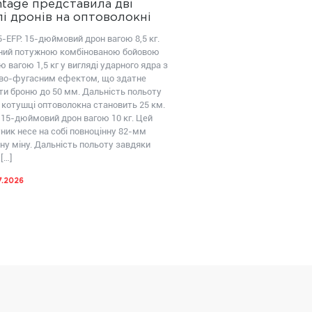
tage представила дві
і дронів на оптоволокні
-EFP: 15-дюймовий дрон вагою 8,5 кг.
ий потужною комбінованою бойовою
 вагою 1,5 кг у вигляді ударного ядра з
во-фугасним ефектом, що здатне
ти броню до 50 мм. Дальність польоту
 котушці оптоволокна становить 25 км.
 15-дюймовий дрон вагою 10 кг. Цей
ник несе на собі повноцінну 82-мм
ну міну. Дальність польоту завдяки
[…]
7.2026