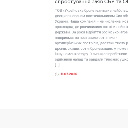
спростування заяв СБУ та 
ТОВ «Українська бронетехніка» є найбіль
дисциплінованим постачальником Сил об
України. Наша компанія – не численна іно
прокладка, де розчинилися сотні мільйоні
держави. За роки відбиття російської агрес
підприємство поставило сотні тисяч
артилерійських пострілів, десятки тисяч р
дронів, скидів, сотні бронемашин, міномет
іншу номенклатуру. 9 липня співробітники
здійснили напад та завдали тілесних уш
[…]
11.07.2026