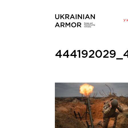
ENG
У
444192029_4