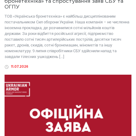
бронетехніка» та спростування заяв СБУ та
ОГПУ
ТОВ «Українська бронетехніка» є найбільш дисциплінованим
постачальником Сил оборони України. Наша компанія – не численна
іноземна прокладка, де розчинилися сотні мільйонів коштів
держави. За роки відбиття російської агресії, підприємство
поставило сотні тисяч артилерійських пострілів, десятки тисяч
ракет, дронів, скидів, сотні бронемашин, мінометів та іншу
номенклатуру. 9 липня співробітники СБУ здійснили напад та
завдали тілесних ушкоджень […]
11.07.2026