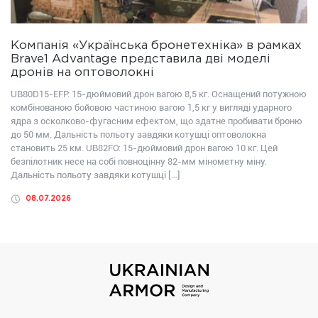
Компанія «Українська бронетехніка» в рамках
Brave1 Advantage представила дві моделі
дронів на оптоволокні
UB80D15-EFP: 15-дюймовий дрон вагою 8,5 кг. Оснащений потужною
комбінованою бойовою частиною вагою 1,5 кг у вигляді ударного
ядра з осколково-фугасним ефектом, що здатне пробивати броню
до 50 мм. Дальність польоту завдяки котушці оптоволокна
становить 25 км. UB82FО: 15-дюймовий дрон вагою 10 кг. Цей
безпілотник несе на собі повноцінну 82-мм мінометну міну.
Дальність польоту завдяки котушці […]
08.07.2026