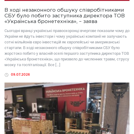
В ході незаконного обшуку співробітниками
СБУ було побито заступника директора ТОВ
«Українська бронетехніка», – заява
Сьогодні вранці українські правоохоронці вчергове показали чому до
України не йдуть інвестори і чому українські компанії не залучають
сотні мільйонів євро інвестицій як європейські чи американські
стартапи. В ході незаконного обшуку співробітниками СБУ було
жорстоко побито у власній оселі першого заступника директора ТОВ
«Українська бронетехніка», що призвело до численних травм, струсу
мозку та госпіталізації. Все […]
09.07.2026