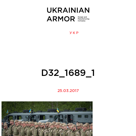
ENG
УКР
МЕНЮ
D32_1689_1
25.03.2017