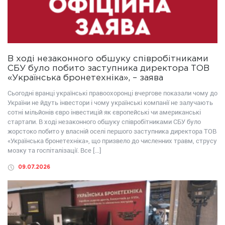
В ході незаконного обшуку співробітниками
СБУ було побито заступника директора ТОВ
«Українська бронетехніка», – заява
Сьогодні вранці українські правоохоронці вчергове показали чому до
України не йдуть інвестори і чому українські компанії не залучають
сотні мільйонів євро інвестицій як європейські чи американські
стартапи. В ході незаконного обшуку співробітниками СБУ було
жорстоко побито у власній оселі першого заступника директора ТОВ
«Українська бронетехніка», що призвело до численних травм, струсу
мозку та госпіталізації. Все […]
09.07.2026