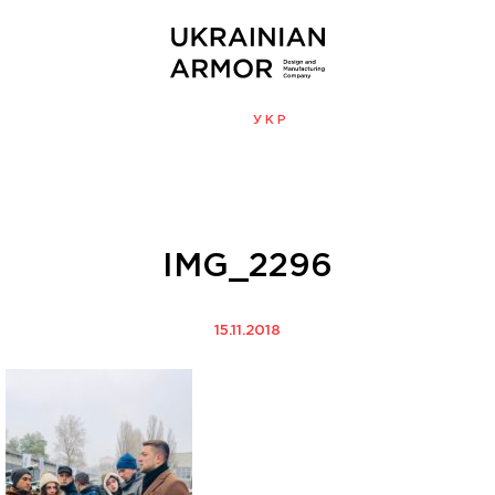
ENG
УКР
МЕНЮ
IMG_2296
15.11.2018