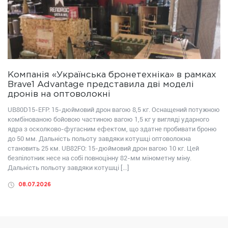
Компанія «Українська бронетехніка» в рамках
Brave1 Advantage представила дві моделі
дронів на оптоволокні
UB80D15-EFP: 15-дюймовий дрон вагою 8,5 кг. Оснащений потужною
комбінованою бойовою частиною вагою 1,5 кг у вигляді ударного
ядра з осколково-фугасним ефектом, що здатне пробивати броню
до 50 мм. Дальність польоту завдяки котушці оптоволокна
становить 25 км. UB82FО: 15-дюймовий дрон вагою 10 кг. Цей
безпілотник несе на собі повноцінну 82-мм мінометну міну.
Дальність польоту завдяки котушці […]
08.07.2026