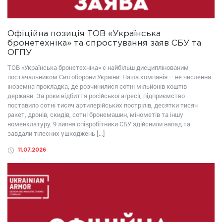
Офіційна позиція ТОВ «Українська
бронетехніка» та спростування заяв СБУ та
ОГПУ
ТОВ «Українська бронетехніка» є найбільш дисциплінованим
постачальником Сил оборони України. Наша компанія – не численна
іноземна прокладка, де розчинилися сотні мільйонів коштів
держави. За роки відбиття російської агресії, підприємство
поставило сотні тисяч артилерійських пострілів, десятки тисяч
ракет, дронів, скидів, сотні бронемашин, мінометів та іншу
номенклатуру. 9 липня співробітники СБУ здійснили напад та
завдали тілесних ушкоджень […]
11.07.2026