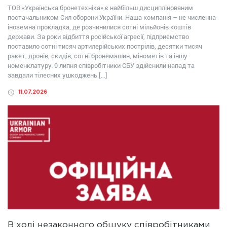
ТОВ «Українська бронетехніка» є найбільш дисциплінованим
постачальником Сил оборони України. Наша компанія – не численна
іноземна прокладка, де розчинилися сотні мільйонів коштів
держави. За роки відбиття російської агресії, підприємство
поставило сотні тисяч артилерійських пострілів, десятки тисяч
ракет, дронів, скидів, сотні бронемашин, мінометів та іншу
номенклатуру. 9 липня співробітники СБУ здійснили напад та
завдали тілесних ушкоджень […]
11.07.2026
В ході незаконного обшуку співробітниками