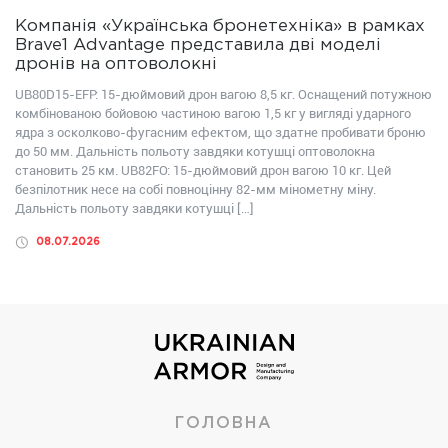
Компанія «Українська бронетехніка» в рамках
Brave1 Advantage представила дві моделі
дронів на оптоволокні
UB80D15-EFP: 15-дюймовий дрон вагою 8,5 кг. Оснащений потужною
комбінованою бойовою частиною вагою 1,5 кг у вигляді ударного
ядра з осколково-фугасним ефектом, що здатне пробивати броню
до 50 мм. Дальність польоту завдяки котушці оптоволокна
становить 25 км. UB82FО: 15-дюймовий дрон вагою 10 кг. Цей
безпілотник несе на собі повноцінну 82-мм мінометну міну.
Дальність польоту завдяки котушці […]
08.07.2026
ГОЛОВНА