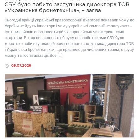
СБУ було побито заступника директора ТОВ
«Українська бронетехніка», – заява
Сьогодні вранці українські правоохоронці вчергове показали чому до
України не йдуть інвестори і чому українські компанії не залучають
сотні мільйонів євро інвестицій як європейські чи американські
стартапи. В ході незаконного обшуку співробітниками СБУ було
жорстоко побито у власній оселі першого заступника директора ТОВ
«Українська бронетехніка», що призвело до численних травм, струсу
мозку та госпіталізації. Все […]
09.07.2026