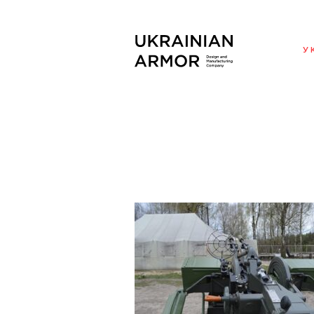
ENG
У