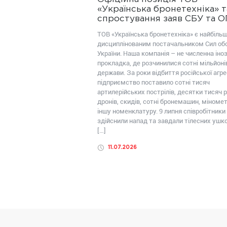
«Українська бронетехніка» т
спростування заяв СБУ та 
ТОВ «Українська бронетехніка» є найбіль
дисциплінованим постачальником Сил об
України. Наша компанія – не численна іно
прокладка, де розчинилися сотні мільйоні
держави. За роки відбиття російської агрес
підприємство поставило сотні тисяч
артилерійських пострілів, десятки тисяч р
дронів, скидів, сотні бронемашин, міномет
іншу номенклатуру. 9 липня співробітники
здійснили напад та завдали тілесних уш
[…]
11.07.2026