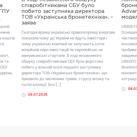
а
співробітниками СБУ було
броне
ОГПУ
побито заступника директора
Advan
ТОВ «Українська бронетехніка», –
модел
ш
заява
орони
UB80D15
земна
Сьогодні вранці українські правоохоронці вчергове
Оснащен
в коштів
показали чому до України не йдуть інвестори і
частиною
ії,
чому українські компанії не залучають сотні
осколко
мільйонів євро інвестицій як європейські чи
пробива
акет,
американські стартапи. В ході незаконного
завдяки
ів та
обшуку співробітниками СБУ було жорстоко
UB82FО:
 СБУ
побито у власній оселі першого заступника
безпілот
коджень
директора ТОВ «Українська бронетехніка», що
міномет
призвело до численних травм, струсу мозку та
котушці 
госпіталізації. Все […]
08.0
09.07.2026