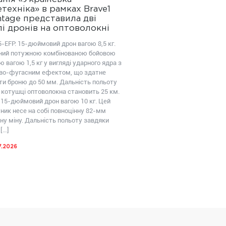
техніка» в рамках Brave1
tage представила дві
і дронів на оптоволокні
-EFP: 15-дюймовий дрон вагою 8,5 кг.
ий потужною комбінованою бойовою
 вагою 1,5 кг у вигляді ударного ядра з
во-фугасним ефектом, що здатне
ти броню до 50 мм. Дальність польоту
 котушці оптоволокна становить 25 км.
 15-дюймовий дрон вагою 10 кг. Цей
ник несе на собі повноцінну 82-мм
ну міну. Дальність польоту завдяки
[…]
7.2026