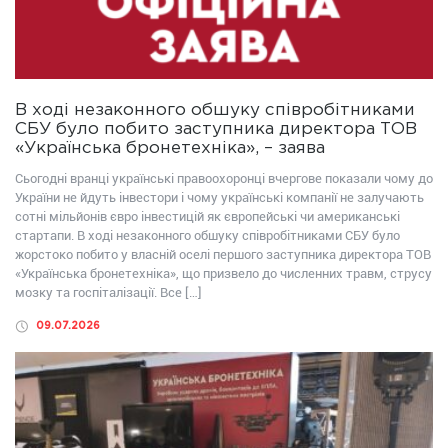
В ході незаконного обшуку співробітниками
СБУ було побито заступника директора ТОВ
«Українська бронетехніка», – заява
Сьогодні вранці українські правоохоронці вчергове показали чому до
України не йдуть інвестори і чому українські компанії не залучають
сотні мільйонів євро інвестицій як європейські чи американські
стартапи. В ході незаконного обшуку співробітниками СБУ було
жорстоко побито у власній оселі першого заступника директора ТОВ
«Українська бронетехніка», що призвело до численних травм, струсу
мозку та госпіталізації. Все […]
09.07.2026