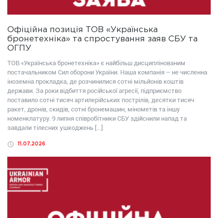
Офіційна позиція ТОВ «Українська
бронетехніка» та спростування заяв СБУ та
ОГПУ
ТОВ «Українська бронетехніка» є найбільш дисциплінованим
постачальником Сил оборони України. Наша компанія – не численна
іноземна прокладка, де розчинилися сотні мільйонів коштів
держави. За роки відбиття російської агресії, підприємство
поставило сотні тисяч артилерійських пострілів, десятки тисяч
ракет, дронів, скидів, сотні бронемашин, мінометів та іншу
номенклатуру. 9 липня співробітники СБУ здійснили напад та
завдали тілесних ушкоджень […]
11.07.2026