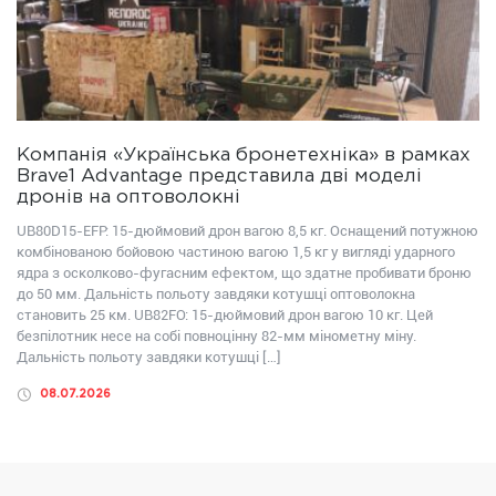
Компанія «Українська бронетехніка» в рамках
Brave1 Advantage представила дві моделі
дронів на оптоволокні
UB80D15-EFP: 15-дюймовий дрон вагою 8,5 кг. Оснащений потужною
комбінованою бойовою частиною вагою 1,5 кг у вигляді ударного
ядра з осколково-фугасним ефектом, що здатне пробивати броню
до 50 мм. Дальність польоту завдяки котушці оптоволокна
становить 25 км. UB82FО: 15-дюймовий дрон вагою 10 кг. Цей
безпілотник несе на собі повноцінну 82-мм мінометну міну.
Дальність польоту завдяки котушці […]
08.07.2026