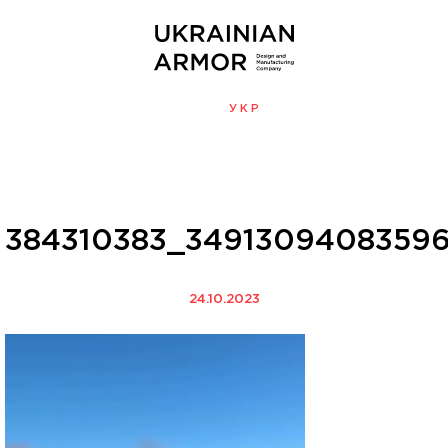
ENG
УКР
МЕНЮ
384310383_3491309408359
24.10.2023