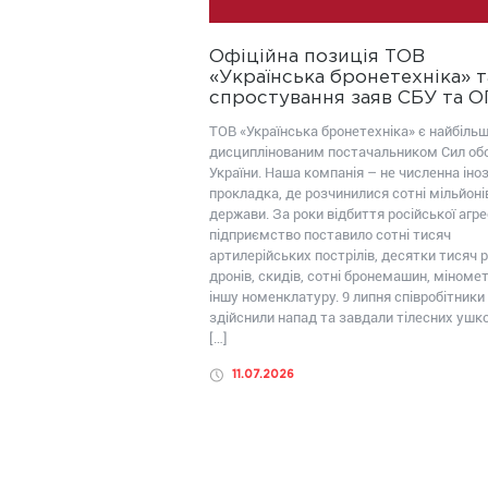
Офіційна позиція ТОВ
«Українська бронетехніка» т
спростування заяв СБУ та 
ТОВ «Українська бронетехніка» є найбіль
дисциплінованим постачальником Сил об
України. Наша компанія – не численна іно
прокладка, де розчинилися сотні мільйоні
держави. За роки відбиття російської агрес
підприємство поставило сотні тисяч
артилерійських пострілів, десятки тисяч р
дронів, скидів, сотні бронемашин, міномет
іншу номенклатуру. 9 липня співробітники
здійснили напад та завдали тілесних уш
[…]
11.07.2026