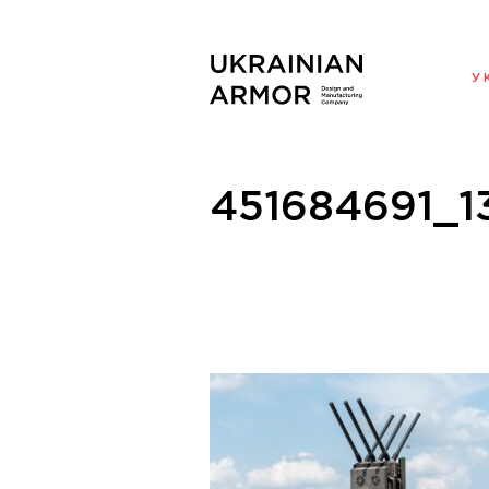
ENG
У
451684691_1