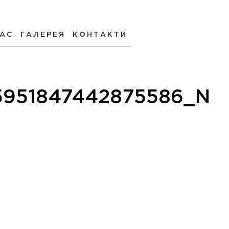
НАС
ГАЛЕРЕЯ
КОНТАКТИ
5951847442875586_N