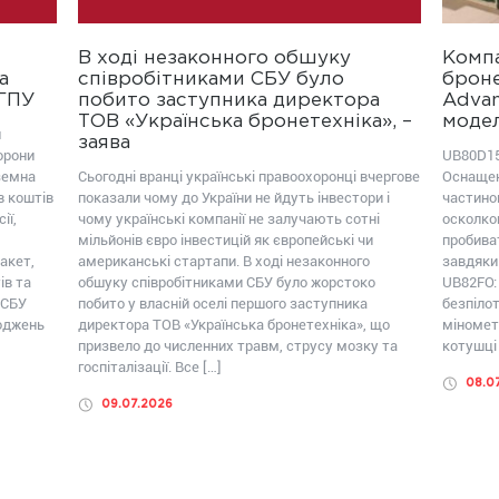
В ході незаконного обшуку
Компа
а
співробітниками СБУ було
броне
ОГПУ
побито заступника директора
Advan
ТОВ «Українська бронетехніка», –
модел
ш
заява
орони
UB80D15
земна
Сьогодні вранці українські правоохоронці вчергове
Оснащен
в коштів
показали чому до України не йдуть інвестори і
частиною
ії,
чому українські компанії не залучають сотні
осколко
мільйонів євро інвестицій як європейські чи
пробива
акет,
американські стартапи. В ході незаконного
завдяки
ів та
обшуку співробітниками СБУ було жорстоко
UB82FО:
 СБУ
побито у власній оселі першого заступника
безпілот
коджень
директора ТОВ «Українська бронетехніка», що
міномет
призвело до численних травм, струсу мозку та
котушці 
госпіталізації. Все […]
08.0
09.07.2026