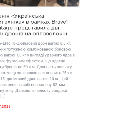
нія «Українська
техніка» в рамках Brave1
tage представила дві
і дронів на оптоволокні
-EFP: 15-дюймовий дрон вагою 8,5 кг.
ий потужною комбінованою бойовою
 вагою 1,5 кг у вигляді ударного ядра з
во-фугасним ефектом, що здатне
ти броню до 50 мм. Дальність польоту
 котушці оптоволокна становить 25 км.
 15-дюймовий дрон вагою 10 кг. Цей
ник несе на собі повноцінну 82-мм
ну міну. Дальність польоту завдяки
[…]
7.2026