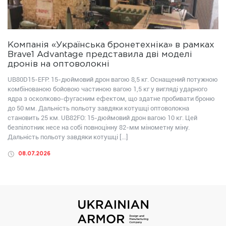
Компанія «Українська бронетехніка» в рамках
Brave1 Advantage представила дві моделі
дронів на оптоволокні
UB80D15-EFP: 15-дюймовий дрон вагою 8,5 кг. Оснащений потужною
комбінованою бойовою частиною вагою 1,5 кг у вигляді ударного
ядра з осколково-фугасним ефектом, що здатне пробивати броню
до 50 мм. Дальність польоту завдяки котушці оптоволокна
становить 25 км. UB82FО: 15-дюймовий дрон вагою 10 кг. Цей
безпілотник несе на собі повноцінну 82-мм мінометну міну.
Дальність польоту завдяки котушці […]
08.07.2026