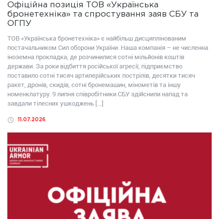
Офіційна позиція ТОВ «Українська
бронетехніка» та спростування заяв СБУ та
ОГПУ
ТОВ «Українська бронетехніка» є найбільш дисциплінованим
постачальником Сил оборони України. Наша компанія – не численна
іноземна прокладка, де розчинилися сотні мільйонів коштів
держави. За роки відбиття російської агресії, підприємство
поставило сотні тисяч артилерійських пострілів, десятки тисяч
ракет, дронів, скидів, сотні бронемашин, мінометів та іншу
номенклатуру. 9 липня співробітники СБУ здійснили напад та
завдали тілесних ушкоджень […]
11.07.2026