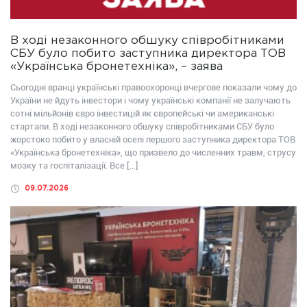
В ході незаконного обшуку співробітниками
СБУ було побито заступника директора ТОВ
«Українська бронетехніка», – заява
Сьогодні вранці українські правоохоронці вчергове показали чому до
України не йдуть інвестори і чому українські компанії не залучають
сотні мільйонів євро інвестицій як європейські чи американські
стартапи. В ході незаконного обшуку співробітниками СБУ було
жорстоко побито у власній оселі першого заступника директора ТОВ
«Українська бронетехніка», що призвело до численних травм, струсу
мозку та госпіталізації. Все […]
09.07.2026