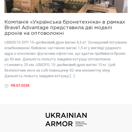
Компанія «Українська бронетехніка» в рамках
Brave1 Advantage представила дві моделі
дронів на оптоволокні
UB80D15-EFP: 15-дюймовий дрон вагою 8,5 кг. Оснащений потужною
комбінованою бойовою частиною вагою 1,5 кг у вигляді ударного
ядра з осколково-фугасним ефектом, що здатне пробивати броню
до 50 мм. Дальність польоту завдяки котушці оптоволокна
становить 25 км. UB82FО: 15-дюймовий дрон вагою 10 кг. Цей
безпілотник несе на собі повноцінну 82-мм мінометну міну.
Дальність польоту завдяки котушці […]
08.07.2026