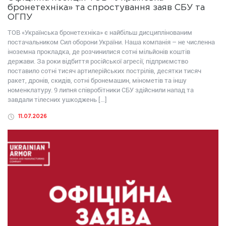
бронетехніка» та спростування заяв СБУ та
ОГПУ
ТОВ «Українська бронетехніка» є найбільш дисциплінованим
постачальником Сил оборони України. Наша компанія – не численна
іноземна прокладка, де розчинилися сотні мільйонів коштів
держави. За роки відбиття російської агресії, підприємство
поставило сотні тисяч артилерійських пострілів, десятки тисяч
ракет, дронів, скидів, сотні бронемашин, мінометів та іншу
номенклатуру. 9 липня співробітники СБУ здійснили напад та
завдали тілесних ушкоджень […]
11.07.2026