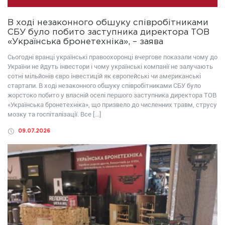
В ході незаконного обшуку співробітниками
СБУ було побито заступника директора ТОВ
«Українська бронетехніка», – заява
Сьогодні вранці українські правоохоронці вчергове показали чому до
України не йдуть інвестори і чому українські компанії не залучають
сотні мільйонів євро інвестицій як європейські чи американські
стартапи. В ході незаконного обшуку співробітниками СБУ було
жорстоко побито у власній оселі першого заступника директора ТОВ
«Українська бронетехніка», що призвело до численних травм, струсу
мозку та госпіталізації. Все […]
09.07.2026