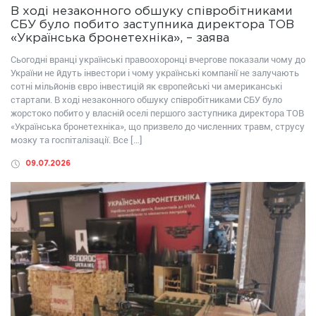
В ході незаконного обшуку співробітниками
СБУ було побито заступника директора ТОВ
«Українська бронетехніка», – заява
Сьогодні вранці українські правоохоронці вчергове показали чому до
України не йдуть інвестори і чому українські компанії не залучають
сотні мільйонів євро інвестицій як європейські чи американські
стартапи. В ході незаконного обшуку співробітниками СБУ було
жорстоко побито у власній оселі першого заступника директора ТОВ
«Українська бронетехніка», що призвело до численних травм, струсу
мозку та госпіталізації. Все […]
09.07.2026