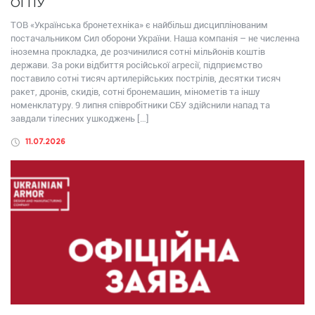
ОГПУ
ТОВ «Українська бронетехніка» є найбільш дисциплінованим
постачальником Сил оборони України. Наша компанія – не численна
іноземна прокладка, де розчинилися сотні мільйонів коштів
держави. За роки відбиття російської агресії, підприємство
поставило сотні тисяч артилерійських пострілів, десятки тисяч
ракет, дронів, скидів, сотні бронемашин, мінометів та іншу
номенклатуру. 9 липня співробітники СБУ здійснили напад та
завдали тілесних ушкоджень […]
11.07.2026