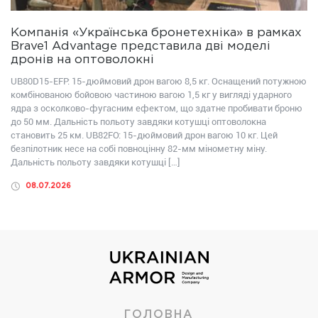
Компанія «Українська бронетехніка» в рамках
Brave1 Advantage представила дві моделі
дронів на оптоволокні
UB80D15-EFP: 15-дюймовий дрон вагою 8,5 кг. Оснащений потужною
комбінованою бойовою частиною вагою 1,5 кг у вигляді ударного
ядра з осколково-фугасним ефектом, що здатне пробивати броню
до 50 мм. Дальність польоту завдяки котушці оптоволокна
становить 25 км. UB82FО: 15-дюймовий дрон вагою 10 кг. Цей
безпілотник несе на собі повноцінну 82-мм мінометну міну.
Дальність польоту завдяки котушці […]
08.07.2026
ГОЛОВНА