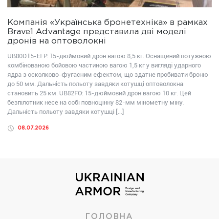
Компанія «Українська бронетехніка» в рамках
Brave1 Advantage представила дві моделі
дронів на оптоволокні
UB80D15-EFP: 15-дюймовий дрон вагою 8,5 кг. Оснащений потужною
комбінованою бойовою частиною вагою 1,5 кг у вигляді ударного
ядра з осколково-фугасним ефектом, що здатне пробивати броню
до 50 мм. Дальність польоту завдяки котушці оптоволокна
становить 25 км. UB82FО: 15-дюймовий дрон вагою 10 кг. Цей
безпілотник несе на собі повноцінну 82-мм мінометну міну.
Дальність польоту завдяки котушці […]
08.07.2026
ГОЛОВНА