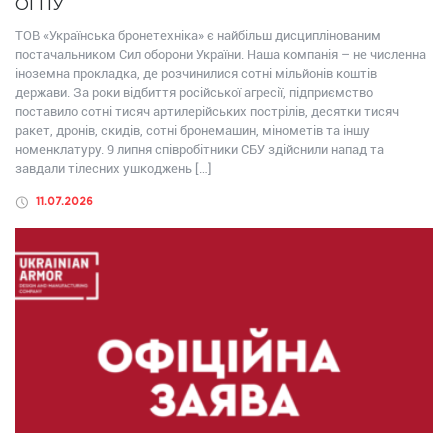
ОГПУ
ТОВ «Українська бронетехніка» є найбільш дисциплінованим
постачальником Сил оборони України. Наша компанія – не численна
іноземна прокладка, де розчинилися сотні мільйонів коштів
держави. За роки відбиття російської агресії, підприємство
поставило сотні тисяч артилерійських пострілів, десятки тисяч
ракет, дронів, скидів, сотні бронемашин, мінометів та іншу
номенклатуру. 9 липня співробітники СБУ здійснили напад та
завдали тілесних ушкоджень […]
11.07.2026