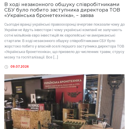
В ході незаконного обшуку співробітниками
СБУ було побито заступника директора ТОВ
«Українська бронетехніка», – заява
Сьогодні вранці українські правоохоронці вчергове показали чому до
України не йдуть інвестори і чому українські компанії не залучають
сотні мільйонів євро інвестицій як європейські чи американські
стартапи. В ході незаконного обшуку співробітниками СБУ було
жорстоко побито у власній оселі першого заступника директора ТОВ
«Українська бронетехніка», що призвело до численних травм, струсу
мозку та госпіталізації. Все […]
09.07.2026