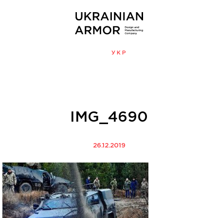
ENG
УКР
МЕНЮ
IMG_4690
26.12.2019