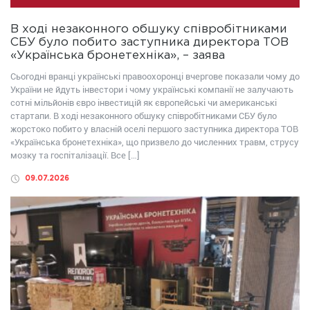
В ході незаконного обшуку співробітниками
СБУ було побито заступника директора ТОВ
«Українська бронетехніка», – заява
Сьогодні вранці українські правоохоронці вчергове показали чому до
України не йдуть інвестори і чому українські компанії не залучають
сотні мільйонів євро інвестицій як європейські чи американські
стартапи. В ході незаконного обшуку співробітниками СБУ було
жорстоко побито у власній оселі першого заступника директора ТОВ
«Українська бронетехніка», що призвело до численних травм, струсу
мозку та госпіталізації. Все […]
09.07.2026