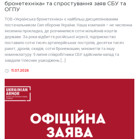
бронетехніка» та спростування заяв СБУ та
ОГПУ
ТОВ «Українська бронетехніка» є найбільш дисциплінованим
постачальником Сил оборони України. Наша компанія – не численна
іноземна прокладка, де розчинилися сотні мільйонів коштів
держави. За роки відбиття російської агресії, підприємство
поставило сотні тисяч артилерійських пострілів, десятки тисяч
ракет, дронів, скидів, сотні бронемашин, мінометів та іншу
номенклатуру. 9 липня співробітники СБУ здійснили напад та
завдали тілесних ушкоджень […]
11.07.2026