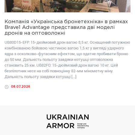
Компанія «Українська бронетехніка» в рамках
Brave1 Advantage представила дві моделі
дронів на оптоволокні
UB80D15-EFP: 15-дюймовий дрон вагою 8,5 кг. Оснащений потужною
комбінованою бойовою частиною вагою 1,5 кг у вигляді ударного
ядра з осколково-фугасним ефектом, що здатне пробивати броню
до 50 мм. Дальність польоту завдяки котушці оптоволокна
становить 25 км. UB82FО: 15-дюймовий дрон вагою 10 кг. Цей
безпілотник несе на собі повноцінну 82-мм мінометну міну.
Дальність польоту завдяки котушці […]
08.07.2026