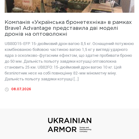
Компанія «Українська бронетехніка» в рамках
Brave1 Advantage представила дві моделі
дронів на оптоволокні
UB80D15-EFP: 15-дюймовий дрон вагою 8,5 кг. Оснащений потужною
комбінованою бойовою частиною вагою 1,5 кг у вигляді ударного
ядра з осколково-фугасним ефектом, що здатне пробивати броню
до 50 мм. Дальність польоту завдяки котушці оптоволокна
становить 25 км. UB82FО: 15-дюймовий дрон вагою 10 кг. Цей
безпілотник несе на собі повноцінну 82-мм мінометну міну.
Дальність польоту завдяки котушці […]
08.07.2026