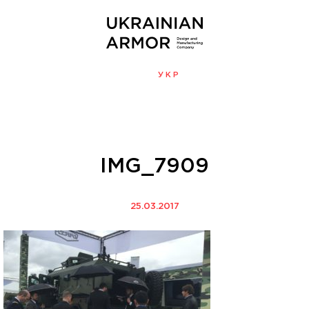
ENG
УКР
МЕНЮ
IMG_7909
25.03.2017