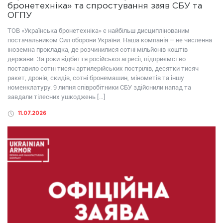
бронетехніка» та спростування заяв СБУ та
ОГПУ
ТОВ «Українська бронетехніка» є найбільш дисциплінованим
постачальником Сил оборони України. Наша компанія – не численна
іноземна прокладка, де розчинилися сотні мільйонів коштів
держави. За роки відбиття російської агресії, підприємство
поставило сотні тисяч артилерійських пострілів, десятки тисяч
ракет, дронів, скидів, сотні бронемашин, мінометів та іншу
номенклатуру. 9 липня співробітники СБУ здійснили напад та
завдали тілесних ушкоджень […]
11.07.2026