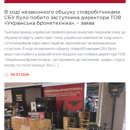
В ході незаконного обшуку співробітниками
СБУ було побито заступника директора ТОВ
«Українська бронетехніка», – заява
Сьогодні вранці українські правоохоронці вчергове показали чому до
України не йдуть інвестори і чому українські компанії не залучають
сотні мільйонів євро інвестицій як європейські чи американські
стартапи. В ході незаконного обшуку співробітниками СБУ було
жорстоко побито у власній оселі першого заступника директора ТОВ
«Українська бронетехніка», що призвело до численних травм, струсу
мозку та госпіталізації. Все […]
09.07.2026