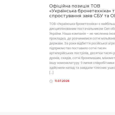
Офіційна позиція ТОВ
«Українська бронетехніка» т
спростування заяв СБУ та 
ТОВ «Українська бронетехніка» є найбіль
дисциплінованим постачальником Сил об
України. Наша компанія – не численна іно
прокладка, де розчинилися сотні мільйоні
держави. За роки відбиття російської агрес
підприємство поставило сотні тисяч
артилерійських пострілів, десятки тисяч р
дронів, скидів, сотні бронемашин, міномет
іншу номенклатуру. 9 липня співробітники
здійснили напад та завдали тілесних уш
[…]
11.07.2026