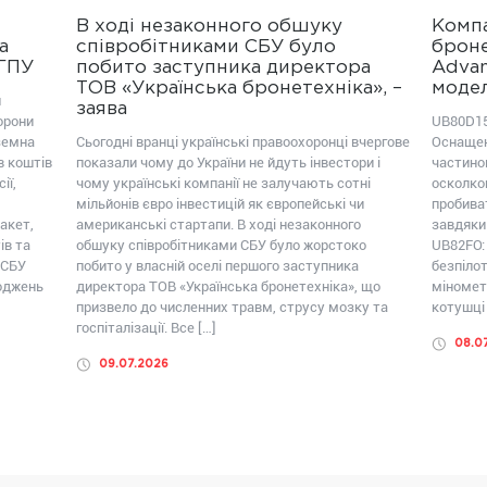
В ході незаконного обшуку
Компа
а
співробітниками СБУ було
броне
ОГПУ
побито заступника директора
Advan
ТОВ «Українська бронетехніка», –
модел
ш
заява
орони
UB80D15
земна
Сьогодні вранці українські правоохоронці вчергове
Оснащен
в коштів
показали чому до України не йдуть інвестори і
частиною
ії,
чому українські компанії не залучають сотні
осколко
мільйонів євро інвестицій як європейські чи
пробива
акет,
американські стартапи. В ході незаконного
завдяки
ів та
обшуку співробітниками СБУ було жорстоко
UB82FО:
 СБУ
побито у власній оселі першого заступника
безпілот
коджень
директора ТОВ «Українська бронетехніка», що
міномет
призвело до численних травм, струсу мозку та
котушці 
госпіталізації. Все […]
08.0
09.07.2026