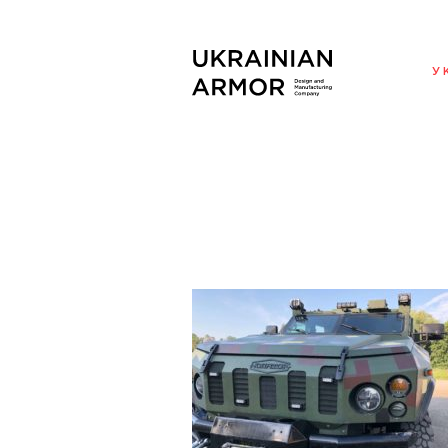
ENG
У