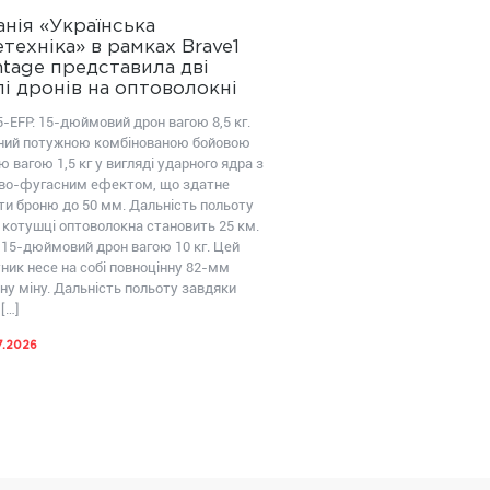
нія «Українська
техніка» в рамках Brave1
tage представила дві
і дронів на оптоволокні
-EFP: 15-дюймовий дрон вагою 8,5 кг.
ий потужною комбінованою бойовою
 вагою 1,5 кг у вигляді ударного ядра з
во-фугасним ефектом, що здатне
ти броню до 50 мм. Дальність польоту
 котушці оптоволокна становить 25 км.
 15-дюймовий дрон вагою 10 кг. Цей
ник несе на собі повноцінну 82-мм
ну міну. Дальність польоту завдяки
[…]
7.2026