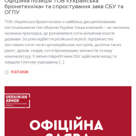
Офіційна позиція ТОВ «Українська
бронетехніка» та спростування заяв СБУ та
ОГПУ
ТОВ «Українська бронетехніка» є найбільш дисциплінованим
постачальником Сил оборони України. Наша компанія – не численна
іноземна прокладка, де розчинилися сотні мільйонів коштів
держави. За роки відбиття російської агресії, підприємство
поставило сотні тисяч артилерійських пострілів, десятки тисяч
ракет, дронів, скидів, сотні бронемашин, мінометів та іншу
номенклатуру. 9 липня співробітники СБУ здійснили напад та
завдали тілесних ушкоджень […]
11.07.2026