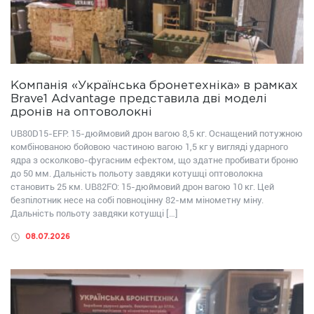
Компанія «Українська бронетехніка» в рамках
Brave1 Advantage представила дві моделі
дронів на оптоволокні
UB80D15-EFP: 15-дюймовий дрон вагою 8,5 кг. Оснащений потужною
комбінованою бойовою частиною вагою 1,5 кг у вигляді ударного
ядра з осколково-фугасним ефектом, що здатне пробивати броню
до 50 мм. Дальність польоту завдяки котушці оптоволокна
становить 25 км. UB82FО: 15-дюймовий дрон вагою 10 кг. Цей
безпілотник несе на собі повноцінну 82-мм мінометну міну.
Дальність польоту завдяки котушці […]
08.07.2026