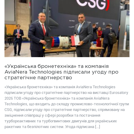
«Українська бронетехніка» та компанія
AviaNera Technologies підписали угоду про
стратегічне партнерство
«Українська бронетехніка» та компанія AviaNera Technologies
підписали угоду про стратегічне партнерство на виставці Eurosatory
2026 ТОВ «Українська бронетехніка» та компанія AviaNera
Technologies, що входить до складу промислово-технологічної групи
CSG, підписали угоду про стратегічне партнерство, спрямовану на
зміцнення співпраці у сфері розробки та постачання
турбореактивних та турбогвинтових двигунів для українських
ракетних та безпілотних систем. Угода підписана […]