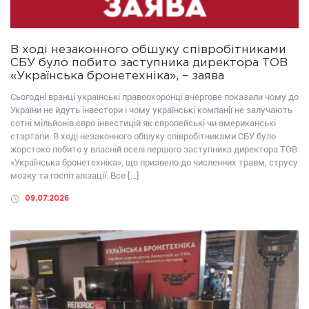
В ході незаконного обшуку співробітниками
СБУ було побито заступника директора ТОВ
«Українська бронетехніка», – заява
Сьогодні вранці українські правоохоронці вчергове показали чому до
України не йдуть інвестори і чому українські компанії не залучають
сотні мільйонів євро інвестицій як європейські чи американські
стартапи. В ході незаконного обшуку співробітниками СБУ було
жорстоко побито у власній оселі першого заступника директора ТОВ
«Українська бронетехніка», що призвело до численних травм, струсу
мозку та госпіталізації. Все […]
09.07.2026