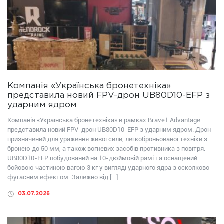
Компанія «Українська бронетехніка»
представила новий FPV-дрон UB80D10-EFP з
ударним ядром
Компанія «Українська бронетехніка» в рамках Brave1 Advantage
представила новий FPV-дрон UB80D10-EFP з ударним ядром. Дрон
призначений для ураження живої сили, легкоброньованої техніки з
бронею до 50 мм, а також вогневих засобів противника з повітря.
UB80D10-EFP побудований на 10-дюймовій рамі та оснащений
бойовою частиною вагою 3 кг у вигляді ударного ядра з осколково-
фугасним ефектом. Залежно від […]
03.07.2026