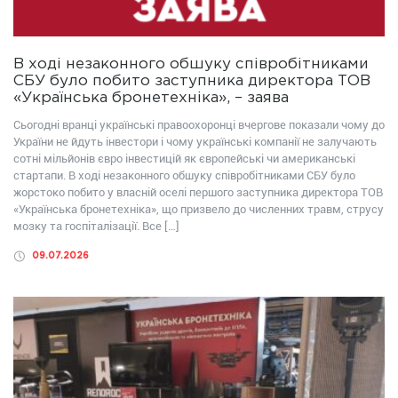
В ході незаконного обшуку співробітниками
СБУ було побито заступника директора ТОВ
«Українська бронетехніка», – заява
Сьогодні вранці українські правоохоронці вчергове показали чому до
України не йдуть інвестори і чому українські компанії не залучають
сотні мільйонів євро інвестицій як європейські чи американські
стартапи. В ході незаконного обшуку співробітниками СБУ було
жорстоко побито у власній оселі першого заступника директора ТОВ
«Українська бронетехніка», що призвело до численних травм, струсу
мозку та госпіталізації. Все […]
09.07.2026