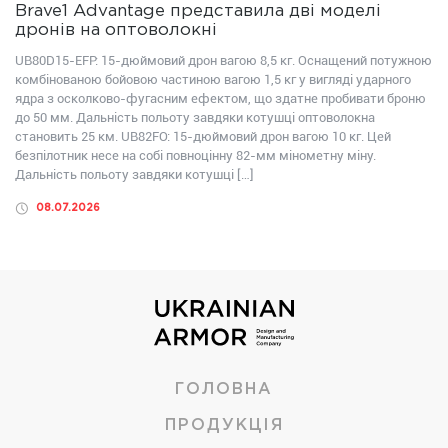
Brave1 Advantage представила дві моделі
дронів на оптоволокні
UB80D15-EFP: 15-дюймовий дрон вагою 8,5 кг. Оснащений потужною
комбінованою бойовою частиною вагою 1,5 кг у вигляді ударного
ядра з осколково-фугасним ефектом, що здатне пробивати броню
до 50 мм. Дальність польоту завдяки котушці оптоволокна
становить 25 км. UB82FО: 15-дюймовий дрон вагою 10 кг. Цей
безпілотник несе на собі повноцінну 82-мм мінометну міну.
Дальність польоту завдяки котушці […]
08.07.2026
ГОЛОВНА
ПРОДУКЦІЯ