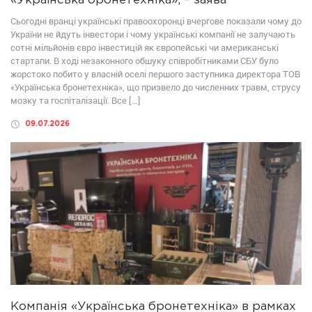
«Українська бронетехніка», – заява
Сьогодні вранці українські правоохоронці вчергове показали чому до
України не йдуть інвестори і чому українські компанії не залучають
сотні мільйонів євро інвестицій як європейські чи американські
стартапи. В ході незаконного обшуку співробітниками СБУ було
жорстоко побито у власній оселі першого заступника директора ТОВ
«Українська бронетехніка», що призвело до численних травм, струсу
мозку та госпіталізації. Все […]
09.07.2026
Компанія «Українська бронетехніка» в рамках