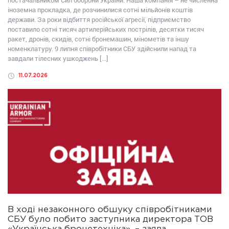
постачальником Сил оборони України. Наша компанія – не численна
іноземна прокладка, де розчинилися сотні мільйонів коштів
держави. За роки відбиття російської агресії, підприємство
поставило сотні тисяч артилерійських пострілів, десятки тисяч
ракет, дронів, скидів, сотні бронемашин, мінометів та іншу
номенклатуру. 9 липня співробітники СБУ здійснили напад та
завдали тілесних ушкоджень […]
11.07.2026
В ході незаконного обшуку співробітниками
СБУ було побито заступника директора ТОВ