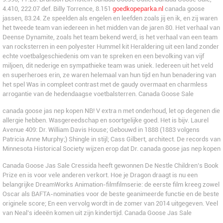
4.410, 222.07 def. Billy Torrence, 8.151
goedkopeparka.nl
canada goose
jassen, 83.24. Ze speelden als engelen en leefden zoals jij en ik, en zij waren
het tweede team van iedereen in het midden van de jaren 80. Het verhaal van
Deense Dynamite, zoals het team bekend werd, is het verhaal van een team
van rocksterren in een polyester Hummel kit Heraldering uit een land zonder
echte voetbalgeschiedenis om van te spreken en een bevolking van vijf
miljoen, dit nederige en sympathieke team was uniek. Iedereen uit het veld
en superheroes erin, ze waren helemaal van hun tijd en hun benadering van
het spel Was in compleet contrast met de gaudy overmaat en charmless
arrogantie van de hedendaagse voetbalsterren. Canada Goose Sale
canada goose jas nep kopen NB! V extra n met onderhoud, let op degenen die
allergie hebben. Wasgereedschap en soortgelijke goed. Het is bijv. Laurel
Avenue 409: Dr. William Davis House; Gebouwd in 1888 (1883 volgens
Patricia Anne Murphy;) Shingle in stijl; Cass Gilbert, architect. De records van
Minnesota Historical Society wijzen erop dat Dr. canada goose jas nep kopen
Canada Goose Jas Sale Cressida heeft gewonnen De Nestle Children’s Book
Prize en is voor vele anderen verkort. Hoe je Dragon draagt ​​is nu een
belangrijke DreamWorks Animation-filmfilmserie: de eerste film kreeg zowel
Oscar als BAFTA-nominaties voor de beste geanimeerde functie en de beste
originele score; En een vervolg wordt in de zomer van 2014 uitgegeven. Veel
van Neal’s ideeën komen uit zijn kindertijd. Canada Goose Jas Sale