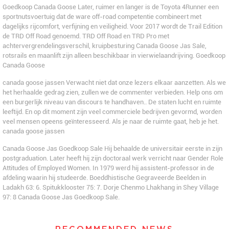
Goedkoop Canada Goose Later, ruimer en langer is de Toyota 4Runner een
sportnutsvoertuig dat de ware off-road competentie combineert met
dagelijks rijcomfort, verfijning en veiligheid. Voor 2017 wordt de Trail Edition
de TRD Off Road genoemd. TRD Off Road en TRD Pro met
achtervergrendelingsverschil, kruipbesturing Canada Goose Jas Sale,
rotsrails en maanlift zijn alleen beschikbaar in vierwielaandrijving. Goedkoop
Canada Goose
canada goose jassen Verwacht niet dat onze lezers elkaar aanzetten. Als we
het herhaalde gedrag zien, zullen we de commenter verbieden. Help ons om
een ​​burgerlijk niveau van discours te handhaven.. De staten lucht en ruimte
leeftijd. En op dit moment zijn veel commerciele bedrijven gevormd, worden
veel mensen opeens geïnteresseerd. Als je naar de ruimte gaat, heb je het.
canada goose jassen
Canada Goose Jas Goedkoop Sale Hij behaalde de universitair eerste in zijn
postgraduation. Later heeft hij zijn doctoraal werk verricht naar Gender Role
Attitudes of Employed Women. In 1979 werd hij assistent-professor in de
afdeling waarin hij studeerde. Boeddhistische Gegraveerde Beelden in
Ladakh 63: 6. Spitukklooster 75: 7. Dorje Chenmo Lhakhang in Shey Village
97: 8 Canada Goose Jas Goedkoop Sale.