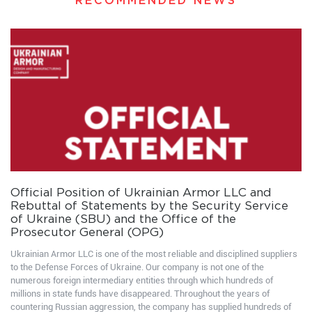
RECOMMENDED NEWS
Official Position of Ukrainian Armor LLC and
Rebuttal of Statements by the Security Service
of Ukraine (SBU) and the Office of the
Prosecutor General (OPG)
Ukrainian Armor LLC is one of the most reliable and disciplined suppliers
to the Defense Forces of Ukraine. Our company is not one of the
numerous foreign intermediary entities through which hundreds of
millions in state funds have disappeared. Throughout the years of
countering Russian aggression, the company has supplied hundreds of