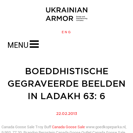
ENG
MENU
BOEDDHISTISCHE
GEGRAVEERDE BEELDEN
IN LADAKH 63: 6
22.02.2013
Canada Goose Sale Troy Buff
Canada Goose Sale
www.goedkopeparka.nl,
9.993, 77.20. Brandon Bernstein Canada Goose Outlet Canada Goose Sale,